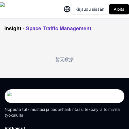
Kirjaudu sisään
Aloita
Insight
-
Space Traffic Management
暂无数据
Nopeuta tutkimustasi ja tiedonhankintaasi tekoälyllä toimivilla
työkaluilla
Ratkaisut