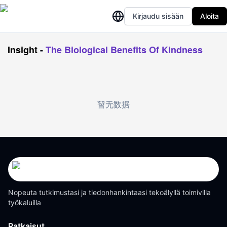
Kirjaudu sisään
Aloita
Insight
-
The Biological Benefits Of Kindness
暂无数据
Nopeuta tutkimustasi ja tiedonhankintaasi tekoälyllä toimivilla
työkaluilla
Ratkaisut