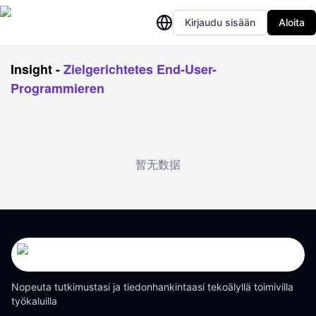
Kirjaudu sisään
Aloita
Insight
-
Zielgerichtetes End-User-
Programmieren
暂无数据
Nopeuta tutkimustasi ja tiedonhankintaasi tekoälyllä toimivilla
työkaluilla