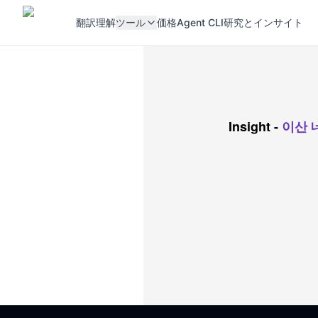
翻訳
理解
ツール
価格
Agent CLI
研究とインサイト
Insight
-
이산 