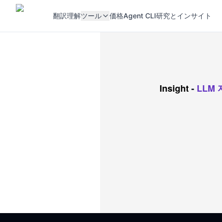
翻訳
理解
ツール
価格
Agent CLI
研究とインサイト
Insight
-
LLM