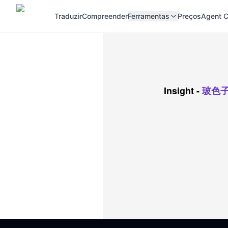
Traduzir
Compreender
Ferramentas
Preços
Agent C
Insight
-
玻色