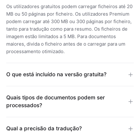
Os utilizadores gratuitos podem carregar ficheiros até 20
MB ou 50 páginas por ficheiro. Os utilizadores Premium
podem carregar até 300 MB ou 300 páginas por ficheiro,
tanto para tradução como para resumo. Os ficheiros de
imagem estão limitados a 5 MB. Para documentos
maiores, divida o ficheiro antes de o carregar para um
processamento otimizado.
O que está incluído na versão gratuita?
Oferecemos cotas de uso gratuitas para
insights/resumos para cada usuário e um número
Quais tipos de documentos podem ser
limitado de páginas/slides para pré-visualizar os
processados?
resultados da tradução. Todas as ferramentas estão
disponíveis para usuários gratuitos e pagos. As
O Linnk AI suporta mais de 50 formatos, incluindo PDF,
assinaturas oferecem diferentes limites de tamanho de
Word (DOCX), PowerPoint (PPTX), Excel (XLSX, CSV),
arquivo, número de páginas por arquivo e número de
Qual a precisão da tradução?
eBooks (EPUB, MOBI), legendas (SRT), Markdown, LaTeX,
arquivos a serem processados. Para todas as
HTML, JSON, texto simples (TXT) e imagens (PNG, JPEG,
Nosso sistema de tradução usa modelos de IA de última