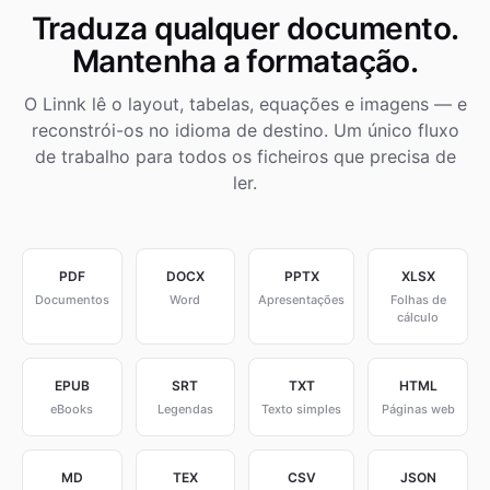
Traduza qualquer documento.
Mantenha a formatação.
O Linnk lê o layout, tabelas, equações e imagens — e
reconstrói-os no idioma de destino. Um único fluxo
de trabalho para todos os ficheiros que precisa de
ler.
PDF
DOCX
PPTX
XLSX
Documentos
Word
Apresentações
Folhas de
cálculo
EPUB
SRT
TXT
HTML
eBooks
Legendas
Texto simples
Páginas web
MD
TEX
CSV
JSON