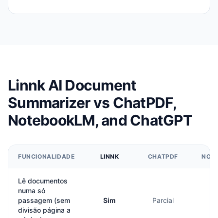
Linnk AI Document
Summarizer vs ChatPDF,
NotebookLM, and ChatGPT
FUNCIONALIDADE
LINNK
CHATPDF
NOT
Lê documentos
numa só
passagem (sem
Sim
Parcial
P
divisão página a