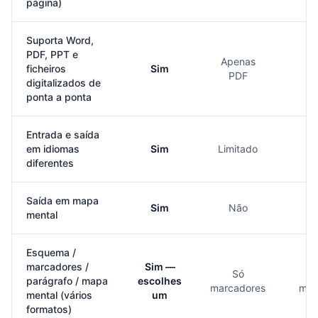
página)
Suporta Word,
PDF, PPT e
Apenas
ficheiros
Sim
Li
PDF
digitalizados de
ponta a ponta
Entrada e saída
em idiomas
Sim
Limitado
Li
diferentes
Saída em mapa
Sim
Não
mental
Esquema /
marcadores /
Sim —
Só
parágrafo / mapa
escolhes
marcadores
mar
mental (vários
um
formatos)