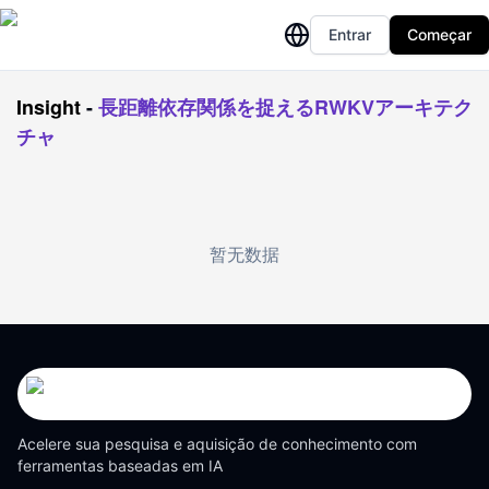
Entrar
Começar
Insight
-
長距離依存関係を捉えるRWKVアーキテク
チャ
暂无数据
Acelere sua pesquisa e aquisição de conhecimento com
ferramentas baseadas em IA