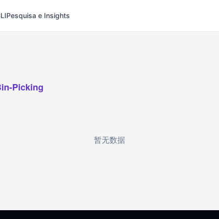
LI
Pesquisa e Insights
n-Picking
暂无数据