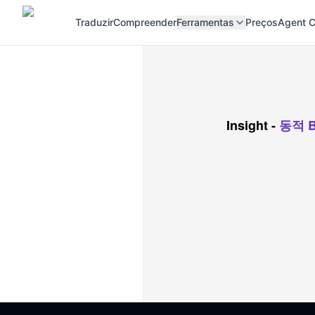
Traduzir
Compreender
Ferramentas
Preços
Agent C
Insight
-
동적 Bi