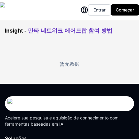
Entrar
Começar
Insight
-
만타 네트워크 에어드랍 참여 방법
暂无数据
Acelere sua pesquisa e aquisição de conhecimento com
ferramentas baseadas em IA
Soluções