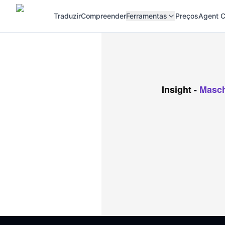
Traduzir
Compreender
Ferramentas
Preços
Agent C
Insight
-
Masch