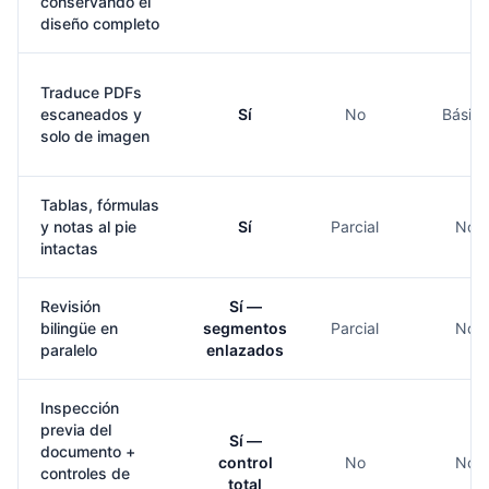
conservando el
diseño completo
Traduce PDFs
escaneados y
Sí
No
Básico
solo de imagen
Tablas, fórmulas
y notas al pie
Sí
Parcial
No
intactas
Revisión
Sí —
bilingüe en
segmentos
Parcial
No
paralelo
enlazados
Inspección
previa del
Sí —
documento +
control
No
No
controles de
total