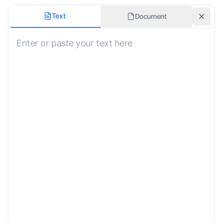
Dominio de Traducción
Text
Document
General
Tono Formal
Glosario o Terminología
Estilo de Salida
Árabe Moderno Estándar (AME)
Instrucciones Personalizadas