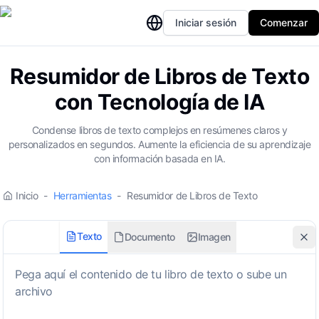
Iniciar sesión
Comenzar
Resumidor de Libros de Texto
con Tecnología de IA
Condense libros de texto complejos en resúmenes claros y
personalizados en segundos. Aumente la eficiencia de su aprendizaje
con información basada en IA.
Inicio
-
Herramientas
-
Resumidor de Libros de Texto
Texto
Documento
Imagen