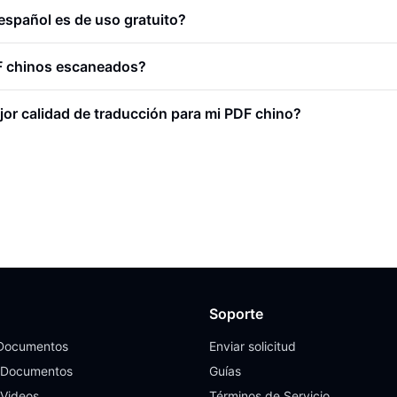
 español es de uso gratuito?
F chinos escaneados?
or calidad de traducción para mi PDF chino?
Soporte
 Documentos
Enviar solicitud
 Documentos
Guías
 Videos
Términos de Servicio