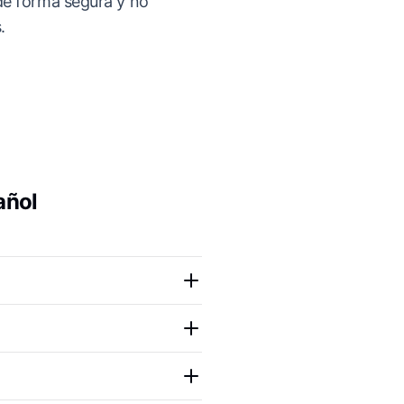
e forma segura y no
.
añol