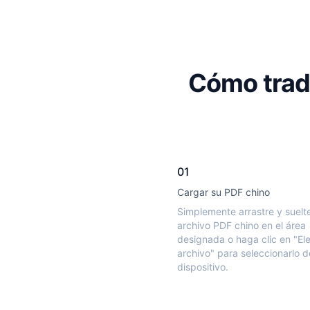
Cómo tradu
01
Cargar su PDF chino
Simplemente arrastre y suelt
archivo PDF chino en el área
designada o haga clic en "Ele
archivo" para seleccionarlo 
dispositivo.