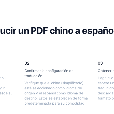
cir un PDF chino a españo
02
03
Confirmar la configuración de
Obtener 
traducción
e su
Haga clic
Verifique que el chino (simplificado)
espere u
gir
esté seleccionado como idioma de
traducido 
desde su
origen y el español como idioma de
descargar
destino. Estos se establecen de forma
formato or
predeterminada para su comodidad.