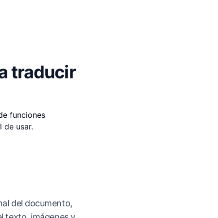
a traducir
de funciones
 de usar.
nal del documento,
el texto, imágenes y