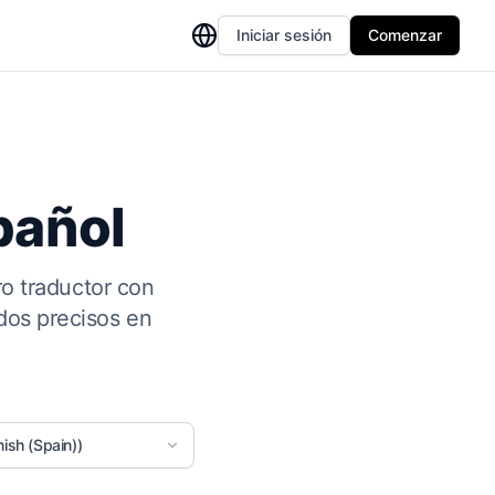
Iniciar sesión
Comenzar
pañol
o traductor con
ados precisos en
ish (Spain))