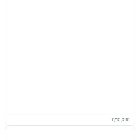
No especificado
Incluir transliteración
Requisitos personalizados
0
/
10,000