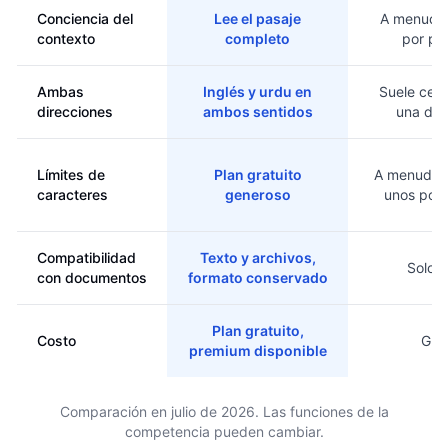
Conciencia del
Lee el pasaje
A menudo 
contexto
completo
por pa
Ambas
Inglés y urdu en
Suele cent
direcciones
ambos sentidos
una dir
Límites de
Plan gratuito
A menudo l
caracteres
generoso
unos poco
Compatibilidad
Texto y archivos,
Solo t
con documentos
formato conservado
Plan gratuito,
Costo
Grat
premium disponible
Comparación en julio de 2026. Las funciones de la
competencia pueden cambiar.