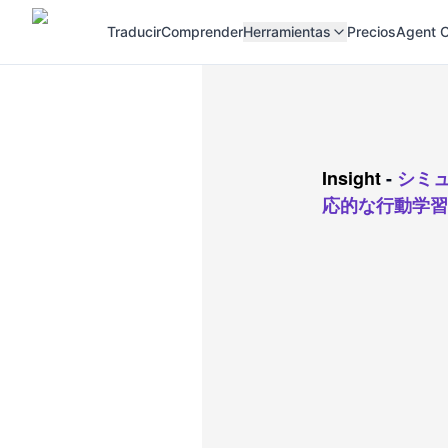
Traducir
Comprender
Herramientas
Precios
Agent C
Insight
-
シミ
応的な行動学習