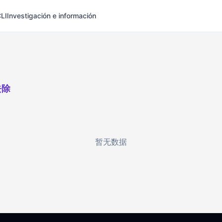
LI
Investigación e información
去除
暂无数据