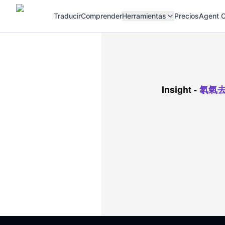
Traducir
Comprender
Herramientas
Precios
Agent C
Insight
-
氡氣