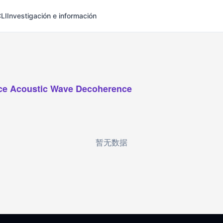
LI
Investigación e información
ce Acoustic Wave Decoherence
暂无数据