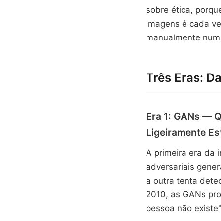
sobre ética, porq
imagens é cada ve
manualmente numa
Três Eras: D
Era 1: GANs — Q
Ligeiramente Es
A primeira era da 
adversariais gene
a outra tenta dete
2010, as GANs pro
pessoa não existe"