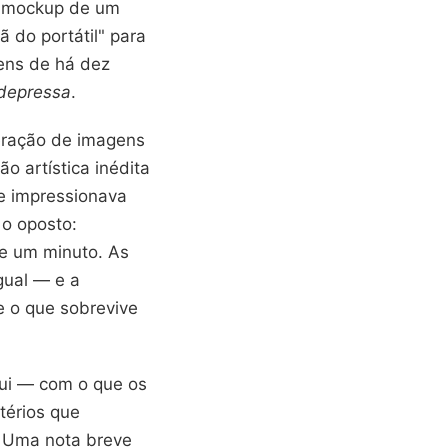
 O mockup de um
ã do portátil" para
ens de há dez
depressa
.
geração de imagens
o artística inédita
ue impressionava
 o oposto:
de um minuto. As
gual — e a
 o que sobrevive
qui — com o que os
térios que
. Uma nota breve