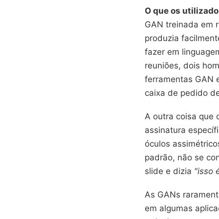
O que os utilizad
GAN treinada em r
produzia facilmen
fazer em linguagem
reuniões, dois hom
ferramentas GAN e
caixa de pedido de
A outra coisa que
assinatura específ
óculos assimétrico
padrão, não se co
slide e dizia
"isso 
As GANs raramente
em algumas aplicaç