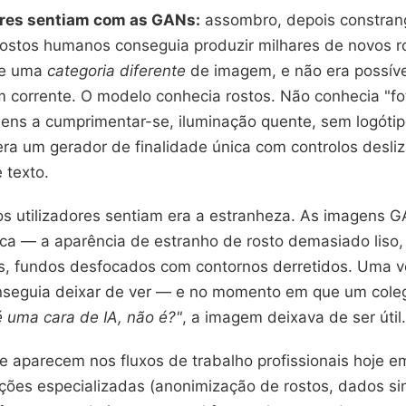
ores sentiam com as GANs:
assombro, depois constra
ostos humanos conseguia produzir milhares de novos 
te uma
categoria diferente
de imagem, e não era possível
 corrente. O modelo conhecia rostos. Não conhecia "fo
ens a cumprimentar-se, iluminação quente, sem logótip
ra um gerador de finalidade única com controlos desli
 texto.
 os utilizadores sentiam era a estranheza. As imagens
ica — a aparência de estranho de rosto demasiado liso,
s, fundos desfocados com contornos derretidos. Uma ve
nseguia deixar de ver — e no momento em que um cole
é uma cara de IA, não é?"
, a imagem deixava de ser útil.
 aparecem nos fluxos de trabalho profissionais hoje e
ões especializadas (anonimização de rostos, dados sin