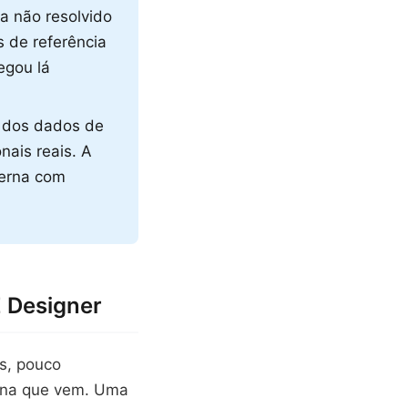
da não resolvido
 de referência
egou lá
ia dos dados de
nais reais. A
terna com
 Designer
es, pouco
ana que vem. Uma