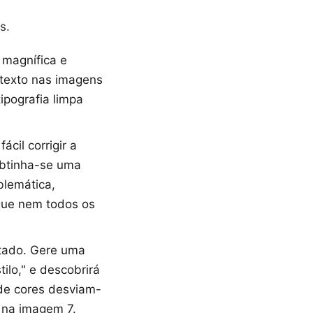
s.
magnífica e
 texto nas imagens
ipografia limpa
cil corrigir a
obtinha-se uma
blemática,
que nem todos os
ntado. Gere uma
ilo," e descobrirá
de cores desviam-
 na imagem 7.