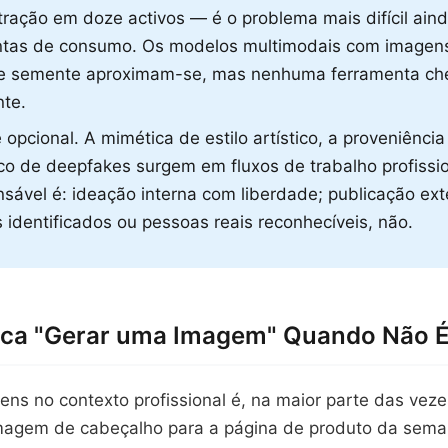
ustração em doze activos — é o problema mais difícil ain
ntas de consumo. Os modelos multimodais com imagens
de semente aproximam-se, mas nenhuma ferramenta ch
te.
é opcional. A mimética de estilo artístico, a proveniênc
isco de deepfakes surgem em fluxos de trabalho profissio
ensável é: ideação interna com liberdade; publicação ex
s identificados ou pessoas reais reconhecíveis, não.
fica "Gerar uma Imagem" Quando Não É
ns no contexto profissional é, na maior parte das vez
magem de cabeçalho para a página de produto da sem