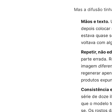
Mas a difusão tinh
Mãos e texto.
U
depois colocar
estava quase s
voltava com al
Repetir, não ed
parte errada. 
imagem
difere
regenerar apen
produtos expun
Consistência e
série de doze 
que o modelo t
se. Os rostos 