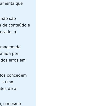
ramenta que
l não são
ça de conteúdo e
olvido; a
a imagem do
ionada por
 dos erros em
uitos concedem
m a uma
ntes de a
m, o mesmo