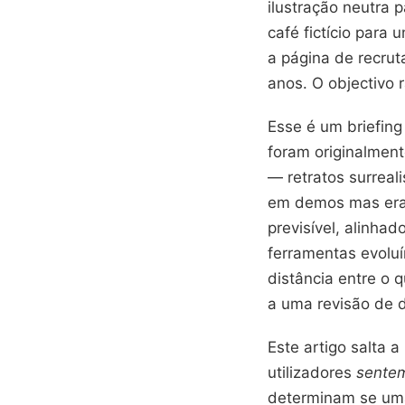
ilustração neutra 
café fictício para
a página de recru
anos. O objectivo
Esse é um briefin
foram originalment
— retratos surreal
em demos mas era i
previsível, alinha
ferramentas evoluí
distância entre o
a uma revisão de d
Este artigo salta 
utilizadores
sente
determinam se uma 