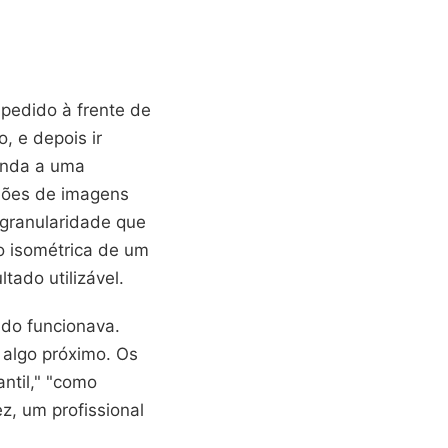
pedido à frente de
, e depois ir
onda a uma
lhões de imagens
 granularidade que
o isométrica de um
tado utilizável.
ido funcionava.
 algo próximo. Os
antil," "como
z, um profissional