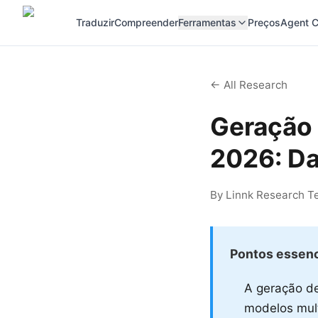
Traduzir
Compreender
Ferramentas
Preços
Agent C
← All Research
Geração 
2026: D
By Linnk Research Te
Pontos essenc
A geração de
modelos mul