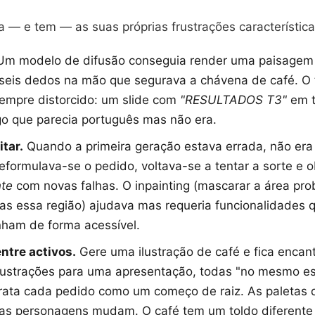
a — e tem — as suas próprias frustrações característica
m modelo de difusão conseguia render uma paisagem 
 seis dedos na mão que segurava a chávena de café. O
empre distorcido: um slide com
"RESULTADOS T3"
em t
go que parecia português mas não era.
itar.
Quando a primeira geração estava errada, não era fá
Reformulava-se o pedido, voltava-se a tentar a sorte e 
nte
com novas falhas. O inpainting (mascarar a área pro
as essa região) ajudava mas requeria funcionalidades 
ham de forma acessível.
ntre activos.
Gere uma ilustração de café e fica enca
ilustrações para uma apresentação, todas "no mesmo est
rata cada pedido como um começo de raiz. As paletas 
das personagens mudam. O café tem um toldo diferente