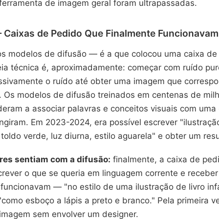
 ferramenta de imagem geral foram ultrapassadas.
— Caixas de Pedido Que Finalmente Funcionavam
s modelos de difusão — é a que colocou uma caixa de 
eia técnica é, aproximadamente: começar com ruído puro
sivamente o ruído até obter uma imagem que corresp
o. Os modelos de difusão treinados em centenas de mi
eram a associar palavras e conceitos visuais com uma
giram. Em 2023-2024, era possível escrever "ilustraçã
ldo verde, luz diurna, estilo aguarela" e obter um resul
ores sentiam com a difusão:
finalmente, a caixa de ped
rever o que se queria em linguagem corrente e receber
 funcionavam — "no estilo de uma ilustração de livro inf
"como esboço a lápis a preto e branco." Pela primeira ve
a imagem sem envolver um designer.