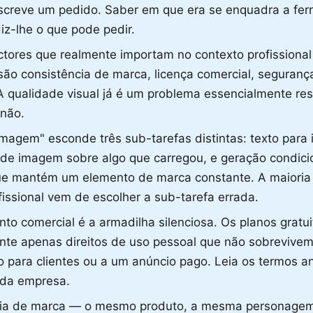
screve um pedido. Saber em que era se enquadra a fer
diz-lhe o que pode pedir.
ctores que realmente importam no contexto profissiona
são consistência de marca, licença comercial, seguran
A qualidade visual já é um problema essencialmente res
 não.
magem" esconde três sub-tarefas distintas: texto par
 de imagem sobre algo que carregou, e geração condic
que mantém um elemento de marca constante. A maioria
fissional vem de escolher a sub-tarefa errada.
nto comercial é a armadilha silenciosa. Os planos grat
nte apenas direitos de uso pessoal que não sobrevive
 para clientes ou a um anúncio pago. Leia os termos a
 da empresa.
cia de marca — o mesmo produto, a mesma personage