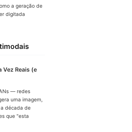
como a geração de
r digitada
ltimodais
 Vez Reais (e
 GANs — redes
 gera uma imagem,
 da década de
es que "esta