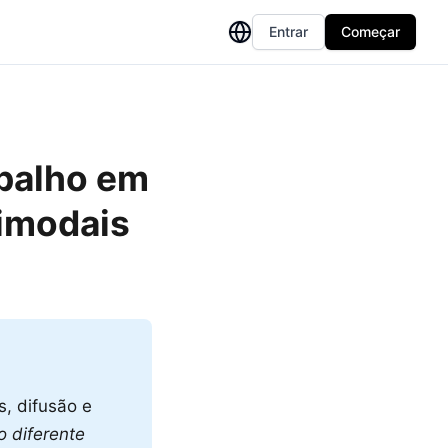
Entrar
Começar
balho em
imodais
, difusão e
 diferente