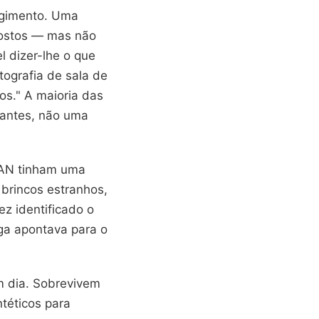
ngimento. Uma
rostos — mas não
 dizer-lhe o que
tografia de sala de
os." A maioria das
zantes, não uma
 GAN tinham uma
 brincos estranhos,
z identificado o
ga apontava para o
m dia. Sobrevivem
téticos para