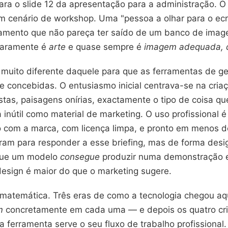
para o slide 12 da apresentação para a administração.
 um cenário de workshop. Uma "pessoa a olhar para o ecr
tamento que não pareça ter saído de um banco de imag
 raramente é
arte
e quase sempre é
imagem adequada, 
g muito diferente daquele para que as ferramentas de 
e concebidas. O entusiasmo inicial centrava-se na criaçã
istas, paisagens onírias, exactamente o tipo de coisa q
nútil como material de marketing. O uso profissional é
do com a marca, com licença limpa, e pronto em menos 
ram para responder a esse briefing, mas de forma desi
 que um modelo
consegue
produzir numa demonstração e
esign é maior do que o marketing sugere.
a matemática. Três eras de como a tecnologia chegou a
m
concretamente em cada uma — e depois os quatro cri
ferramenta serve o seu fluxo de trabalho profissional