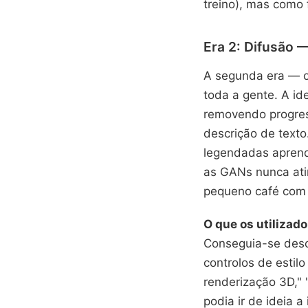
treino), mas como
Era 2: Difusão 
A segunda era — o
toda a gente. A id
removendo progres
descrição de text
legendadas aprend
as GANs nunca atin
pequeno café com to
O que os utilizad
Conseguia-se desc
controlos de estilo
renderização 3D," 
podia ir de ideia 