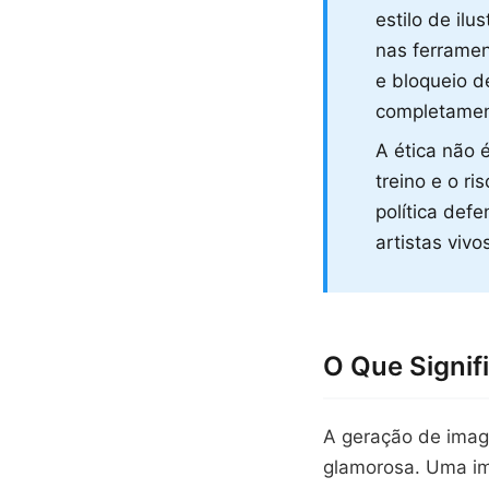
estilo de il
nas ferrame
e bloqueio 
completamen
A ética não 
treino e o r
política def
artistas vivo
O Que Signi
A geração de image
glamorosa. Uma i