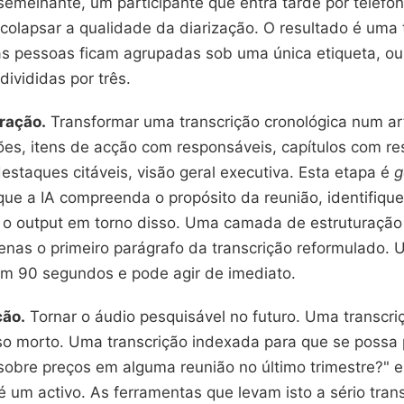
semelhante, um participante que entra tarde por telef
colapsar a qualidade da diarização. O resultado é uma 
as pessoas ficam agrupadas sob uma única etiqueta, ou
ivididas por três.
ração.
Transformar uma transcrição cronológica num arte
es, itens de acção com responsáveis, capítulos com r
staques citáveis, visão geral executiva. Esta etapa é
g
 que a IA compreenda o propósito da reunião, identifique
e o output em torno disso. Uma camada de estruturação
nas o primeiro parágrafo da transcrição reformulado. 
em 90 segundos e pode agir de imediato.
ção.
Tornar o áudio pesquisável no futuro. Uma transcr
so morto. Uma transcrição indexada para que se possa 
sobre preços em alguma reunião no último trimestre?" e
é um activo. As ferramentas que levam isto a sério tra