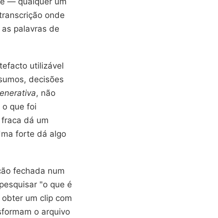
one — qualquer um
transcrição onde
 as palavras de
facto utilizável
esumos, decisões
enerativa
, não
 o que foi
 fraca dá um
Uma forte dá algo
ição fechada num
pesquisar "o que é
 obter um clip com
nsformam o arquivo