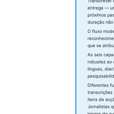
Transcrever 
entrega — u
próximos pas
duração não 
O fluxo mode
reconhecimen
que se atrib
As seis capa
robustez ao 
línguas, diar
pesquisabili
Diferentes f
transcrições
itens de acç
Jornalistas
longos de au