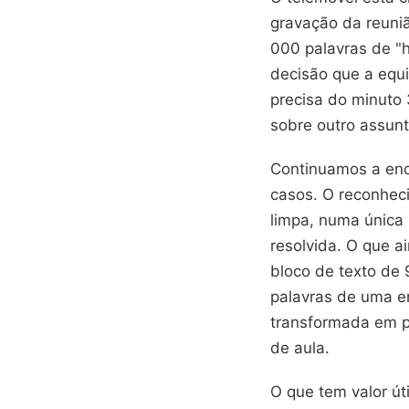
gravação da reuniã
000 palavras de "h
decisão que a equi
precisa do minuto 
sobre outro assun
Continuamos a enq
casos. O reconhec
limpa, numa única 
resolvida. O que a
bloco de texto de
palavras de uma en
transformada em p
de aula.
O que tem valor úti