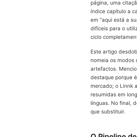
página, uma citaç
índice capítulo a 
em "aqui está a su
difíceis para o uti
ciclo completamen
Este artigo desdob
nomeia os modos d
artefactos. Menci
destaque porque é
mercado; o Linnk a
resumidas em long
línguas. No final, 
que substituir.
O Pipeline d