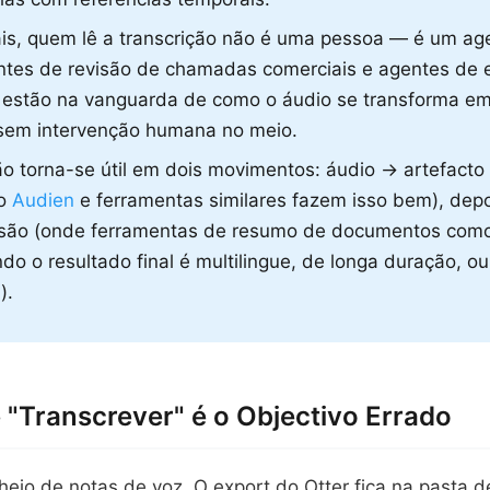
s, quem lê a transcrição não é uma pessoa — é um age
ntes de revisão de chamadas comerciais e agentes de e
 estão na vanguarda de como o áudio se transforma em
 sem intervenção humana no meio.
 torna-se útil em dois movimentos: áudio → artefacto
(o
Audien
e ferramentas similares fazem isso bem), depo
ão (onde ferramentas de resumo de documentos como
do o resultado final é multilingue, de longa duração, o
).
 "Transcrever" é o Objectivo Errado
heio de notas de voz. O export do Otter fica na pasta d