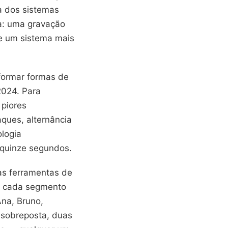
a dos sistemas
ma: uma gravação
de um sistema mais
formar formas de
2024. Para
 piores
aques, alternância
logia
 quinze segundos.
as ferramentas de
ir cada segmento
Ana, Bruno,
a sobreposta, duas