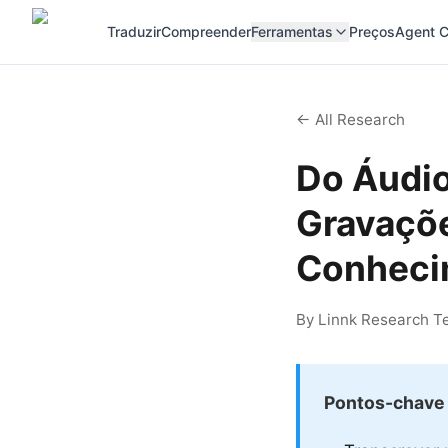
Traduzir
Compreender
Ferramentas
Preços
Agent C
← All Research
Do Áudio
Gravaçõ
Conheci
By Linnk Research Te
Pontos-chave