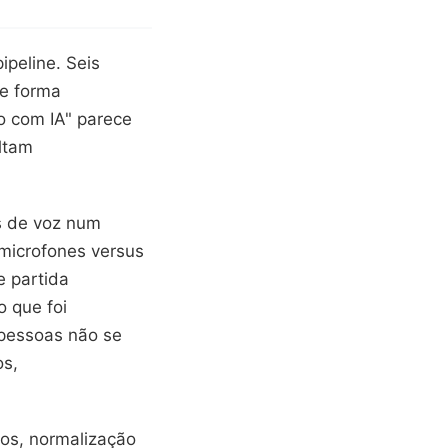
peline. Seis
de forma
o com IA" parece
ltam
as de voz num
 microfones versus
 partida
o que foi
pessoas não se
os,
ios, normalização