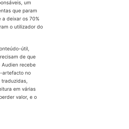
ponsáveis, um
mentas que param
e a deixar os 70%
ram o utilizador do
onteúdo-útil,
precisam de que
o Audien recebe
-artefacto no
 traduzidas,
itura em várias
perder valor, e o