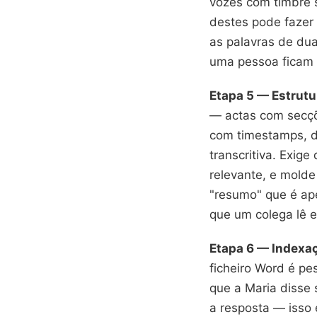
vozes com timbre 
destes pode fazer 
as palavras de du
uma pessoa ficam d
Etapa 5 — Estrutu
— actas com secçõ
com timestamps, de
transcritiva. Exige
relevante, e mold
"resumo" que é ape
que um colega lê 
Etapa 6 — Indexa
ficheiro Word é pe
que a Maria disse 
a resposta — isso 