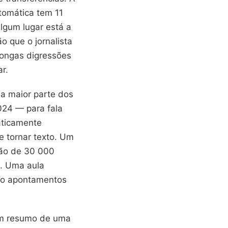
tomática tem 11
lgum lugar está a
o que o jornalista
longas digressões
r.
a maior parte dos
024 — para fala
aticamente
e tornar texto. Um
ção de 30 000
a. Uma aula
ão apontamentos
m resumo de uma