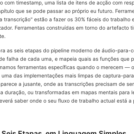
ão com timestamp, uma lista de itens de acção com res
capítulo que se pode passar ao próprio eu futuro. Ferra
a transcrição" estão a fazer os 30% fáceis do trabalho 
lizador. Ferramentas construídas em torno do artefacto ti
te.
ra as seis etapas do pipeline moderno de áudio-para-c
e falha de cada uma, e mapeia quais as funções que 
onamos ferramentas específicas quando o merecem — 
 uma das implementações mais limpas de captura-para
parece a jusante, onde as transcrições precisam de ser
a duração, ou transformadas em mapas mentais para le
deverá saber onde o seu fluxo de trabalho actual está a 
e Seis Etapas, em Linguagem Simples