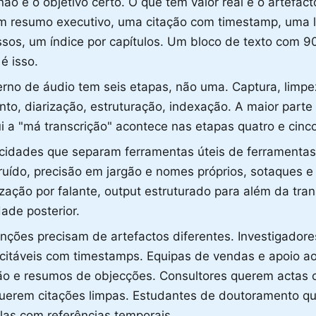
não é o objetivo certo. O que tem valor real é o artefac
m resumo executivo, uma citação com timestamp, uma l
sos, um índice por capítulos. Um bloco de texto com 9
é isso.
rno de áudio tem seis etapas, não uma. Captura, limpe
to, diarização, estruturação, indexação. A maior parte
ui a "má transcrição" acontece nas etapas quatro e cinco
cidades que separam ferramentas úteis de ferramentas 
ruído, precisão em jargão e nomes próprios, sotaques e
ização por falante, output estruturado para além da tran
dade posterior.
unções precisam de artefactos diferentes. Investigador
 citáveis com timestamps. Equipas de vendas e apoio a
ão e resumos de objecções. Consultores querem actas 
 querem citações limpas. Estudantes de doutoramento 
las com referências temporais.