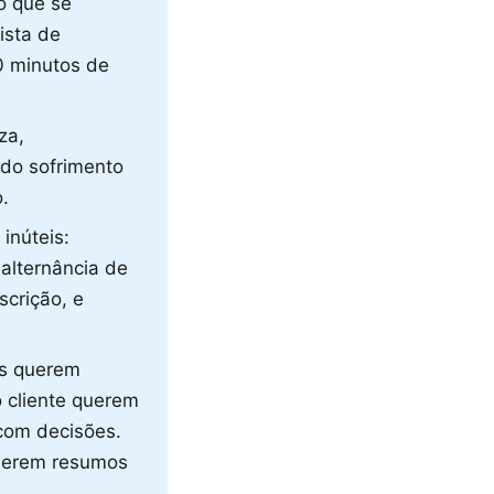
to que se
ista de
0 minutos de
za,
 do sofrimento
.
inúteis:
 alternância de
scrição, e
es querem
o cliente querem
com decisões.
querem resumos