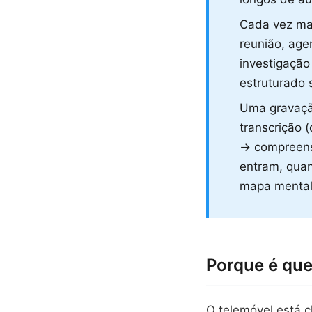
Cada vez mai
reunião, age
investigação
estruturado
Uma gravação
transcrição 
→ compreens
entram, quan
mapa mental
Porque é que
O telemóvel está c