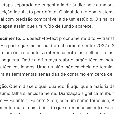
 etapa separada de engenharia de áudio; hoje a maiori
rição inclui isto por defeito. O sinal de um bom siste
sai com precisão comparável à de um estúdio. O sinal 
colapsa assim que um ruído de fundo aparece.
ecimento.
O speech-to-text propriamente dito — trans
 É a parte que melhorou dramaticamente entre 2022 e 
m um único falante, a diferença entre as melhores e as
 pequena. Onde a diferença reabre: jargão técnico, sot
s técnicos longos. Uma reunião médica cheia de termino
ara as ferramentas sérias das de consumo em cerca de
ção.
Quem disse o quê, quando. É aqui que a maioria d
sumo falha silenciosamente. Diarização significa atribu
te — Falante 1, Falante 2, ou, com um nome fornecido, 
amente muito mais difícil do que o reconhecimento. Fal