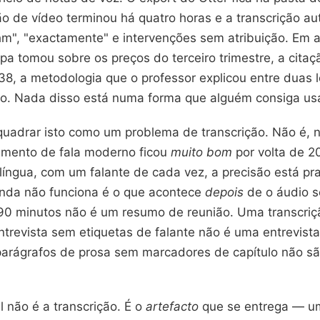
o de vídeo terminou há quatro horas e a transcrição au
m", "exactamente" e intervenções sem atribuição. Em a
pa tomou sobre os preços do terceiro trimestre, a citaçã
38, a metodologia que o professor explicou entre duas 
to. Nada disso está numa forma que alguém consiga usa
uadrar isto como um problema de transcrição. Não é, n
imento de fala moderno ficou
muito bom
por volta de 2
língua, com um falante de cada vez, a precisão está pr
inda não funciona é o que acontece
depois
de o áudio s
 90 minutos não é um resumo de reunião. Uma transcri
trevista sem etiquetas de falante não é uma entrevist
arágrafos de prosa sem marcadores de capítulo não s
l não é a transcrição. É o
artefacto
que se entrega — u