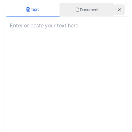
Estilo de Tradução
Text
Document
Não Especificado
Manter Formatação Original
Área Temática
Não Especificado
Incluir Furigana
Instruções Personalizadas