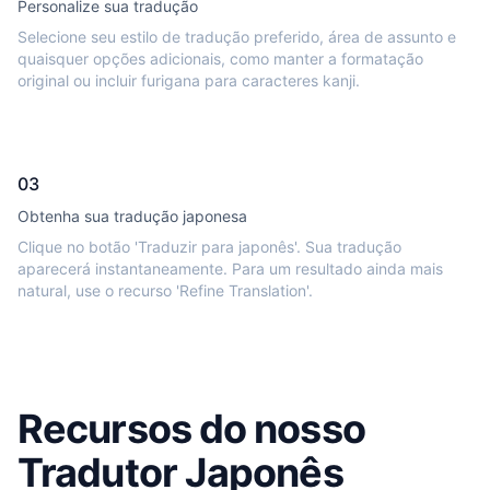
Personalize sua tradução
Selecione seu estilo de tradução preferido, área de assunto e
quaisquer opções adicionais, como manter a formatação
original ou incluir furigana para caracteres kanji.
03
Obtenha sua tradução japonesa
Clique no botão 'Traduzir para japonês'. Sua tradução
aparecerá instantaneamente. Para um resultado ainda mais
natural, use o recurso 'Refine Translation'.
Recursos do nosso
Tradutor Japonês