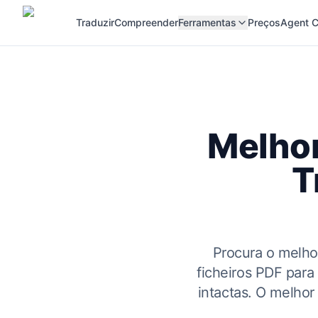
Traduzir
Compreender
Ferramentas
Preços
Agent C
Melhor
T
Procura o melho
ficheiros PDF par
intactas. O melhor