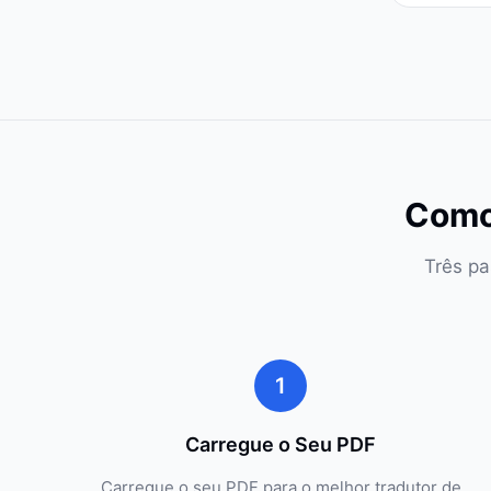
Como
Três pa
1
Carregue o Seu PDF
Carregue o seu PDF para o melhor tradutor de