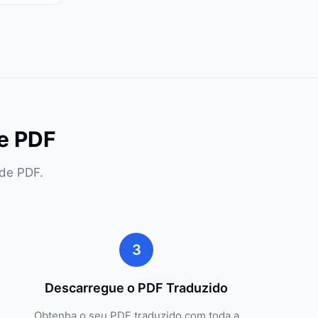
e PDF
 de PDF.
3
Descarregue o PDF Traduzido
Obtenha o seu PDF traduzido com toda a