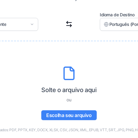
Idioma de Destino
nte
Português (Por
Solte o arquivo aqui
ou
Escolha seu arquivo
tados: PDF, PPTX, KEY, DOCX, XLSX, CSV, JSON, XML, EPUB, VTT, SRT, JPG, PNG, H