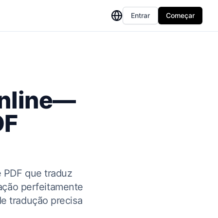
Entrar
Começar
Online—
DF
e PDF que traduz
ação perfeitamente
de tradução precisa