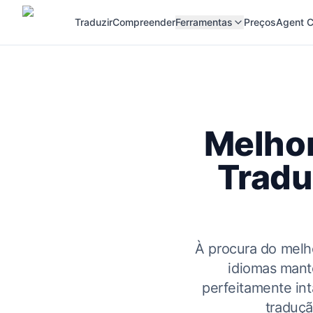
Traduzir
Compreender
Ferramentas
Preços
Agent C
Melhor
Tradu
À procura do melho
idiomas mant
perfeitamente int
traduçã