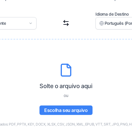
Idioma de Destino
nte
Português (Por
Solte o arquivo aqui
ou
Escolha seu arquivo
tados: PDF, PPTX, KEY, DOCX, XLSX, CSV, JSON, XML, EPUB, VTT, SRT, JPG, PNG, H