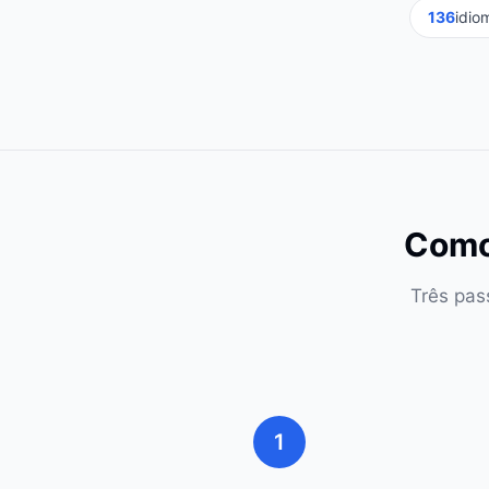
136
idio
Como
Três pas
1