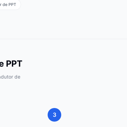
or de PPT
e PPT
adutor de
3