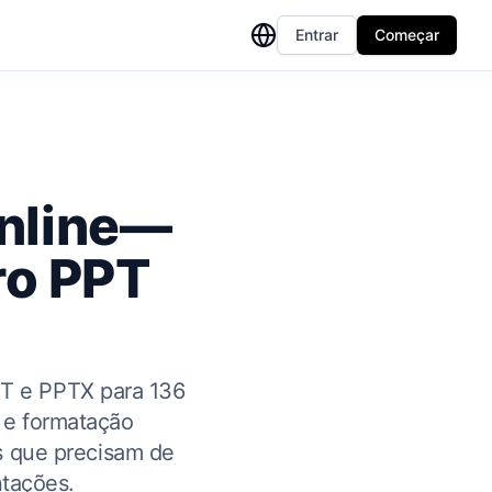
Entrar
Começar
Online—
ro PPT
PPT e PPTX para 136
 e formatação
is que precisam de
ntações.