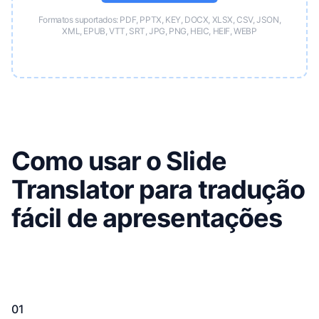
Formatos suportados: PDF, PPTX, KEY, DOCX, XLSX, CSV, JSON,
XML, EPUB, VTT, SRT, JPG, PNG, HEIC, HEIF, WEBP
Como usar o Slide
Translator para tradução
fácil de apresentações
01