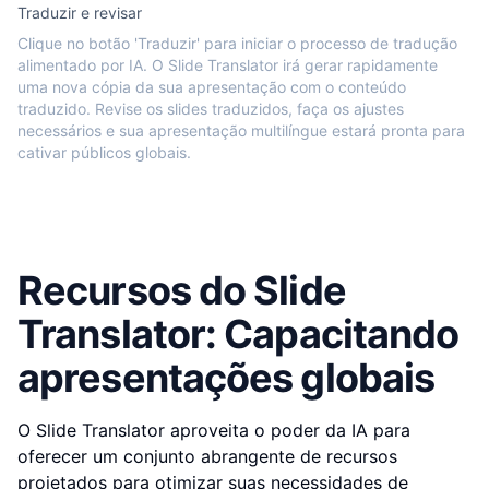
Traduzir e revisar
Clique no botão 'Traduzir' para iniciar o processo de tradução
alimentado por IA. O Slide Translator irá gerar rapidamente
uma nova cópia da sua apresentação com o conteúdo
traduzido. Revise os slides traduzidos, faça os ajustes
necessários e sua apresentação multilíngue estará pronta para
cativar públicos globais.
Recursos do Slide
Translator: Capacitando
apresentações globais
O Slide Translator aproveita o poder da IA para
oferecer um conjunto abrangente de recursos
projetados para otimizar suas necessidades de