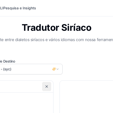
LI
Pesquisa e Insights
Tradutor Siríaco
e entre dialetos siríacos e vários idiomas com nossa ferramen
de Destino
 - (syc)
Incluir Transliteracão
Es
Requisitos Personalizados