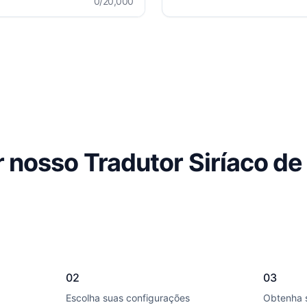
0
/20,000
 nosso Tradutor Siríaco de
02
03
Escolha suas configurações
Obtenha 