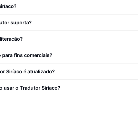
iríaco?
dutor suporta?
literacão?
o para fins comerciais?
r Siríaco é atualizado?
 usar o Tradutor Siríaco?