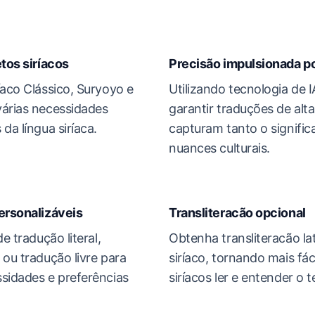
etos siríacos
Precisão impulsionada po
íaco Clássico, Suryoyo e
Utilizando tecnologia de 
várias necessidades
garantir traduções de alt
da língua siríaca.
capturam tanto o significa
nuances culturais.
ersonalizáveis
Transliteracão opcional
e tradução literal,
Obtenha transliteracão lat
 ou tradução livre para
siríaco, tornando mais fác
sidades e preferências
siríacos ler e entender o t