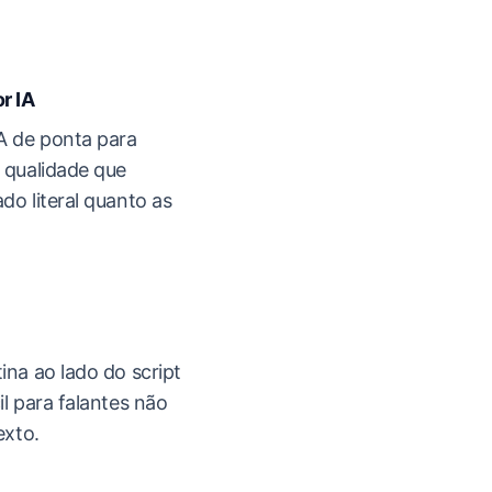
r IA
IA de ponta para
a qualidade que
do literal quanto as
ina ao lado do script
il para falantes não
exto.