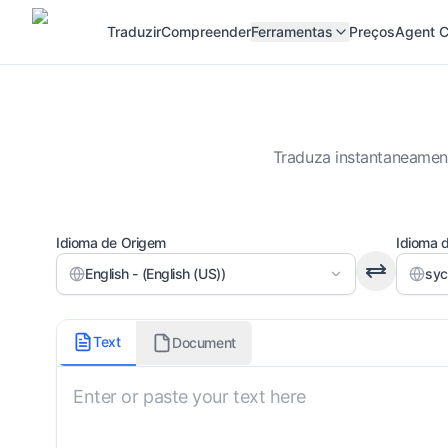
Traduzir
Compreender
Ferramentas
Preços
Agent C
Traduza instantaneament
Idioma de Origem
Idioma 
English - (English (US))
syc
Dialeto
Text
Document
Sírio Clássico
Incluir Marcas de Vogal