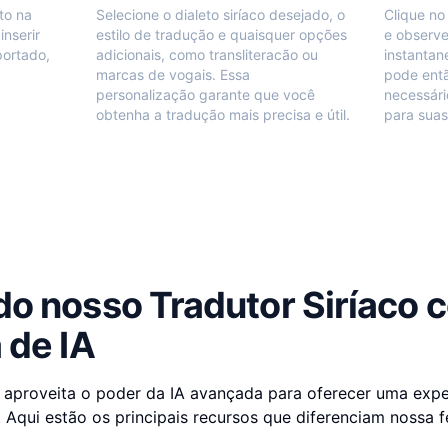
to na
Selecione o dialeto siríaco desejado, o
Clique no 
inserir
estilo de tradução e quaisquer opções
e observe
portado,
adicionais, como transliteracão ou
instantan
marcas de vogais. Essa
pode entã
personalização garante que você
necessári
obtenha a tradução mais precisa e útil.
para suas
do nosso Tradutor Siríaco 
 de IA
 aproveita o poder da IA avançada para oferecer uma expe
 Aqui estão os principais recursos que diferenciam nossa f