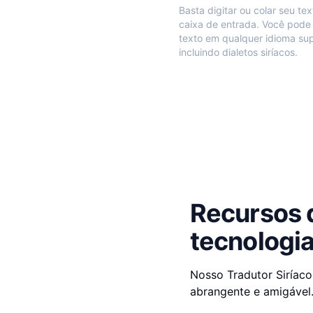
Basta digitar ou colar seu tex
caixa de entrada. Você pode 
texto em qualquer idioma su
incluindo dialetos siríacos.
Recursos 
tecnologia
Nosso Tradutor Siríaco
abrangente e amigável.