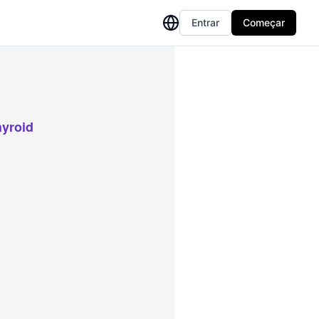
Entrar
Começar
hyroid