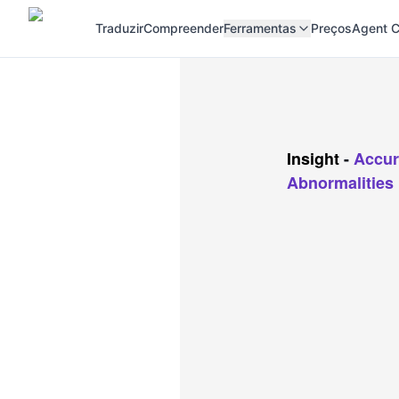
Traduzir
Compreender
Ferramentas
Preços
Agent C
Insight
-
Accur
Abnormalities