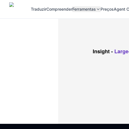
Traduzir
Compreender
Ferramentas
Preços
Agent C
Insight
-
Large