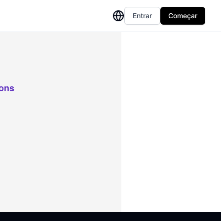
Entrar
Começar
ions