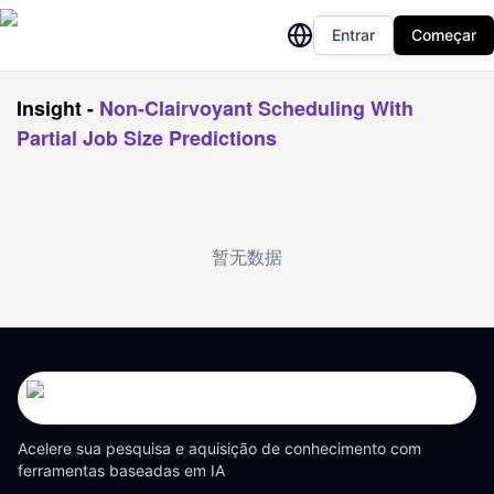
Entrar
Começar
Insight
-
Non-Clairvoyant Scheduling With
Partial Job Size Predictions
暂无数据
Acelere sua pesquisa e aquisição de conhecimento com
ferramentas baseadas em IA