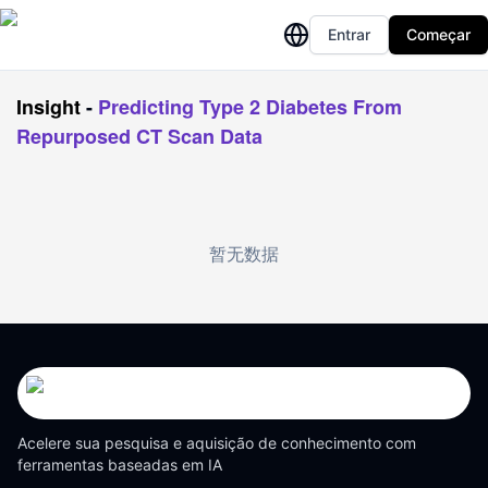
Entrar
Começar
Insight
-
Predicting Type 2 Diabetes From
Repurposed CT Scan Data
暂无数据
Acelere sua pesquisa e aquisição de conhecimento com
ferramentas baseadas em IA