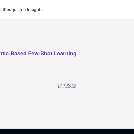
LI
Pesquisa e Insights
tic-Based Few-Shot Learning
暂无数据