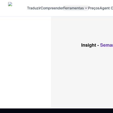
Traduzir
Compreender
Ferramentas
Preços
Agent C
Insight
-
Seman