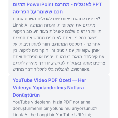
תרגום PowerPoint לאנגלית - מתרגם PPT
חכם ששומר על הפריסה
צריכים לתרגם פאוורפוינט לאנגלית משפה אחרת?
Linnk AI מתרגם את השקופיות, הערות המרצה
ותוויות הגרפים שלכם לאנגלית בעוד העיצוב המקורי
נשאר במקומו. אתם לא בונים מחדש את המצגת
אחר כך - הטקסט המתורגם חוזר לאותן תיבות, על
אותן שקופיות, עם גופנים וריווח קרובים למקור. בין
אם קיבלתם מצגת בגרמנית, יפנית או ספרדית ואתם
צריכים אותה באנגלית לפגישה, זו דרך מהירה לתרגם
פאוורפוינט לאנגלית בלי להקליד דבר מחדש.
YouTube Video PDF Özeti — Her
Videoyu Yapılandırılmış Notlara
Dönüştürün
YouTube videolarını hızla PDF notlarına
dönüştürmenin bir yolunu mu arıyorsunuz?
Linnk AI, herhangi bir YouTube URL'sini;