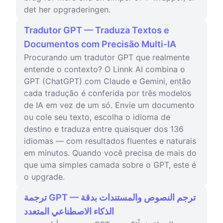
det her opgraderingen.
Tradutor GPT — Traduza Textos e
Documentos com Precisão Multi-IA
Procurando um tradutor GPT que realmente
entende o contexto? O Linnk AI combina o
GPT (ChatGPT) com Claude e Gemini, então
cada tradução é conferida por três modelos
de IA em vez de um só. Envie um documento
ou cole seu texto, escolha o idioma de
destino e traduza entre quaisquer dos 136
idiomas — com resultados fluentes e naturais
em minutos. Quando você precisa de mais do
que uma simples camada sobre o GPT, este é
o upgrade.
ترجمة GPT — ترجم النصوص والمستندات بدقة
الذكاء الاصطناعي المتعدد