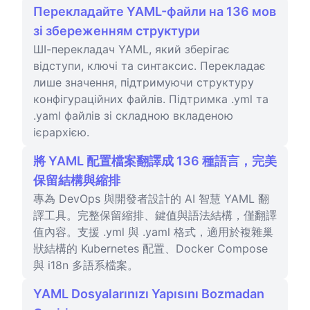
Перекладайте YAML-файли на 136 мов
зі збереженням структури
ШІ-перекладач YAML, який зберігає
відступи, ключі та синтаксис. Перекладає
лише значення, підтримуючи структуру
конфігураційних файлів. Підтримка .yml та
.yaml файлів зі складною вкладеною
ієрархією.
將 YAML 配置檔案翻譯成 136 種語言，完美
保留結構與縮排
專為 DevOps 與開發者設計的 AI 智慧 YAML 翻
譯工具。完整保留縮排、鍵值與語法結構，僅翻譯
值內容。支援 .yml 與 .yaml 格式，適用於複雜巢
狀結構的 Kubernetes 配置、Docker Compose
與 i18n 多語系檔案。
YAML Dosyalarınızı Yapısını Bozmadan