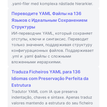
.yaml-filer med komplexa nästlade hierarkier.
Переводите YAML Файлы на 136
Языков с Идеальным Сохранением
Структуры
ИИ-переводчик YAML, который сохраняет
отступы, ключи и синтаксис. Переводит
только значения, поддерживая структуру
конфигурационных файлов. Поддерживает
.yml и .yaml файлы с сложными
вложенными иерархиями.
Traduza Ficheiros YAML para 136
Idiomas com Preservação Perfeita da
Estrutura
Tradutor YAML com IA que preserva
indentação, chaves e sintaxe. Apenas traduz
valores mantendo a estrutura do seu ficheiro