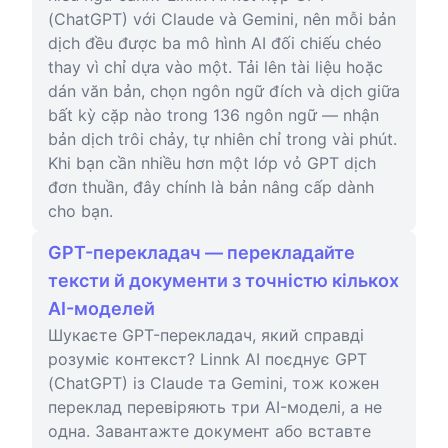
(ChatGPT) với Claude và Gemini, nên mỗi bản
dịch đều được ba mô hình AI đối chiếu chéo
thay vì chỉ dựa vào một. Tải lên tài liệu hoặc
dán văn bản, chọn ngôn ngữ đích và dịch giữa
bất kỳ cặp nào trong 136 ngôn ngữ — nhận
bản dịch trôi chảy, tự nhiên chỉ trong vài phút.
Khi bạn cần nhiều hơn một lớp vỏ GPT dịch
đơn thuần, đây chính là bản nâng cấp dành
cho bạn.
GPT-перекладач — перекладайте
тексти й документи з точністю кількох
AI-моделей
Шукаєте GPT-перекладач, який справді
розуміє контекст? Linnk AI поєднує GPT
(ChatGPT) із Claude та Gemini, тож кожен
переклад перевіряють три AI-моделі, а не
одна. Завантажте документ або вставте