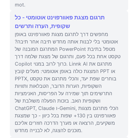
mot.
תרגום מצגת פאוורפוינט אוטומטי - כל
שקופית, הערה ותרשים
מחפשים דרך לתרגם מצגת פאוורפוינט באופן
אוטומטי בלי לבנות אותה מחדש תיבה אחר תיבה?
המתרגם המובנה של PowerPoint מטפל בתיבת
טקסט אחת בכל פעם, ותרגום של מצגת שלמה דרך
Copilot כרוך לרוב במנוי. Linnk AI מתרגם את
המצגת כולה באופן אוטומטי: מעלים קובץ PPT או
PPTX, בוחרים שפת יעד, והכלי מתרגם את טקסט
השקופיות, הערות הדובר, הטבלאות ותוויות
התרשימים תוך שמירה על הפריסות, האנימציות
ושקופיות האב. בזכות הפעלה משולבת של
ChatGPT, Claude ו-Gemini, הכלי מתרגם מצגות
פאוורפוינט בין 130+ שפות בכל כיוון - כך שמצגת
משקיעים, הרצאה או מערך הדרכה חוזרים אליכם
מוכנים להצגה, לא לבנייה מחדש.