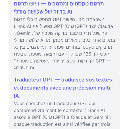
תרגום GPT — תרגום טקסטים ומסמכים
בדיוק של שלושה מודלי AI
מחפשים כלי תרגום GPT שבאמת מבין הקשר?
Linnk AI מפעיל את GPT (ChatGPT) לצד Claude
ו־Gemini, כך שכל תרגום עובר בדיקה צולבת של
שלושה מודלי AI במקום אחד בלבד. מעלים מסמך או
מדביקים טקסט, בוחרים שפת יעד ומתרגמים בין כל
זוג מתוך 136 שפות — עם תוצאה שוטפת וטבעית
תוך דקות. כשצריך יותר מעטיפה פשוטה ל־GPT —
זה השדרוג.
Traducteur GPT — traduisez vos textes
et documents avec une précision multi-
IA
Vous cherchez un traducteur GPT qui
comprend vraiment le contexte ? Linnk AI
associe GPT (ChatGPT) à Claude et Gemini :
chaque traduction est ainsi vérifiée par trois