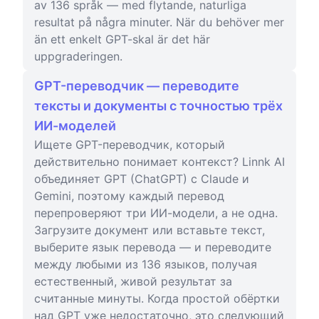
av 136 språk — med flytande, naturliga
resultat på några minuter. När du behöver mer
än ett enkelt GPT-skal är det här
uppgraderingen.
GPT-переводчик — переводите
тексты и документы с точностью трёх
ИИ-моделей
Ищете GPT-переводчик, который
действительно понимает контекст? Linnk AI
объединяет GPT (ChatGPT) с Claude и
Gemini, поэтому каждый перевод
перепроверяют три ИИ-модели, а не одна.
Загрузите документ или вставьте текст,
выберите язык перевода — и переводите
между любыми из 136 языков, получая
естественный, живой результат за
считанные минуты. Когда простой обёртки
над GPT уже недостаточно, это следующий