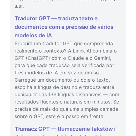
шаг.
Tradutor GPT — traduza texto e
documentos com a precisão de vários
modelos de IA
Procura um tradutor GPT que compreenda
realmente o contexto? A Linnk AI combina o
GPT (ChatGPT) com o Claude e o Gemini,
para que cada tradução seja verificada por
três modelos de IA em vez de um só.
Carregue um documento ou cole o texto,
escolha a língua de destino e traduza entre
quaisquer das 136 línguas disponíveis — com
resultados fluentes e naturais em minutos. Se
precisa de mais do que uma simples camada
sobre o GPT, este é o passo em frente.
Tłumacz GPT — tłumaczenie tekstów i