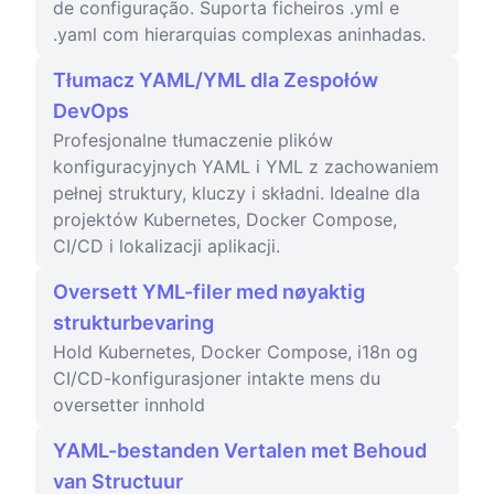
de configuração. Suporta ficheiros .yml e
.yaml com hierarquias complexas aninhadas.
Tłumacz YAML/YML dla Zespołów
DevOps
Profesjonalne tłumaczenie plików
konfiguracyjnych YAML i YML z zachowaniem
pełnej struktury, kluczy i składni. Idealne dla
projektów Kubernetes, Docker Compose,
CI/CD i lokalizacji aplikacji.
Oversett YML-filer med nøyaktig
strukturbevaring
Hold Kubernetes, Docker Compose, i18n og
CI/CD-konfigurasjoner intakte mens du
oversetter innhold
YAML-bestanden Vertalen met Behoud
van Structuur