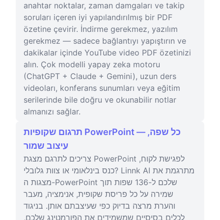
anahtar noktalar, zaman damgaları ve takip
soruları içeren iyi yapılandırılmış bir PDF
özetine çevirir. İndirme gerekmez, yazılım
gerekmez — sadece bağlantıyı yapıştırın ve
dakikalar içinde YouTube video PDF özetinizi
alın. Çok modelli yapay zeka motoru
(ChatGPT + Claude + Gemini), uzun ders
videoları, konferans sunumları veya eğitim
serilerinde bile doğru ve okunabilir notlar
almanızı sağlar.
תרגום שקופיות PowerPoint — כל שפה,
עיצוב שמור
צריכים לתרגם מצגת PowerPoint לפגישת לקוח,
כנס בינלאומי או צוות גלובלי? Linnk AI מתרגמת את
מצגות ה-PowerPoint שלכם ל-136 שפות תוך
שמירה על כל פריסת שקופית, אנימציה, מעבר
והערת מרצה בדיוק כפי שעיצבתם אותן. בניגוד
לכלים בסיסיים שמשמידים את הפורמטינג שלכם,