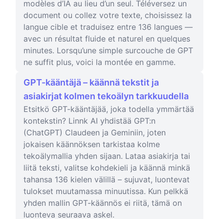
modèles d’IA au lieu d’un seul. Téléversez un
document ou collez votre texte, choisissez la
langue cible et traduisez entre 136 langues —
avec un résultat fluide et naturel en quelques
minutes. Lorsqu’une simple surcouche de GPT
ne suffit plus, voici la montée en gamme.
GPT-kääntäjä – käännä tekstit ja
asiakirjat kolmen tekoälyn tarkkuudella
Etsitkö GPT-kääntäjää, joka todella ymmärtää
kontekstin? Linnk AI yhdistää GPT:n
(ChatGPT) Claudeen ja Geminiin, joten
jokaisen käännöksen tarkistaa kolme
tekoälymallia yhden sijaan. Lataa asiakirja tai
liitä teksti, valitse kohdekieli ja käännä minkä
tahansa 136 kielen välillä – sujuvat, luontevat
tulokset muutamassa minuutissa. Kun pelkkä
yhden mallin GPT-käännös ei riitä, tämä on
luonteva seuraava askel.