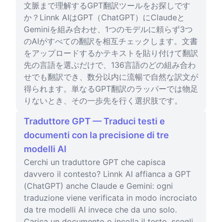
文脈まで理解するGPT翻訳ツールをお探しです
か？Linnk AIはGPT（ChatGPT）にClaudeと
Geminiを組み合わせ、1つのモデルに頼らず3つ
のAIがすべての翻訳を相互チェックします。文書
をアップロードするかテキストを貼り付けて翻訳
先の言語を選ぶだけで、136言語のどの組み合わ
せでも翻訳でき、数分以内に流暢で自然な訳文が
得られます。単なるGPT翻訳のラッパーでは物足
りないとき、その一歩先を行く選択肢です。
Traduttore GPT — Traduci testi e
documenti con la precisione di tre
modelli AI
Cerchi un traduttore GPT che capisca
davvero il contesto? Linnk AI affianca a GPT
(ChatGPT) anche Claude e Gemini: ogni
traduzione viene verificata in modo incrociato
da tre modelli AI invece che da uno solo.
Carica un documento o incolla il testo, scegli