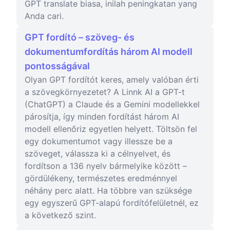
GPT translate biasa, inilah peningkatan yang
Anda cari.
GPT fordító – szöveg- és
dokumentumfordítás három AI modell
pontosságával
Olyan GPT fordítót keres, amely valóban érti
a szövegkörnyezetet? A Linnk AI a GPT-t
(ChatGPT) a Claude és a Gemini modellekkel
párosítja, így minden fordítást három AI
modell ellenőriz egyetlen helyett. Töltsön fel
egy dokumentumot vagy illessze be a
szöveget, válassza ki a célnyelvet, és
fordítson a 136 nyelv bármelyike között –
gördülékeny, természetes eredménnyel
néhány perc alatt. Ha többre van szüksége
egy egyszerű GPT-alapú fordítófelületnél, ez
a következő szint.