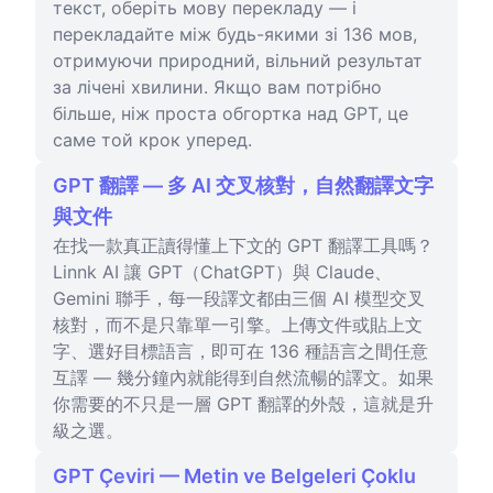
текст, оберіть мову перекладу — і
перекладайте між будь-якими зі 136 мов,
отримуючи природний, вільний результат
за лічені хвилини. Якщо вам потрібно
більше, ніж проста обгортка над GPT, це
саме той крок уперед.
GPT 翻譯 — 多 AI 交叉核對，自然翻譯文字
與文件
在找一款真正讀得懂上下文的 GPT 翻譯工具嗎？
Linnk AI 讓 GPT（ChatGPT）與 Claude、
Gemini 聯手，每一段譯文都由三個 AI 模型交叉
核對，而不是只靠單一引擎。上傳文件或貼上文
字、選好目標語言，即可在 136 種語言之間任意
互譯 — 幾分鐘內就能得到自然流暢的譯文。如果
你需要的不只是一層 GPT 翻譯的外殼，這就是升
級之選。
GPT Çeviri — Metin ve Belgeleri Çoklu