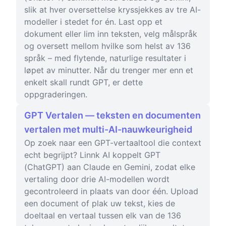
slik at hver oversettelse kryssjekkes av tre AI-
modeller i stedet for én. Last opp et
dokument eller lim inn teksten, velg målspråk
og oversett mellom hvilke som helst av 136
språk – med flytende, naturlige resultater i
løpet av minutter. Når du trenger mer enn et
enkelt skall rundt GPT, er dette
oppgraderingen.
GPT Vertalen — teksten en documenten
vertalen met multi-AI-nauwkeurigheid
Op zoek naar een GPT-vertaaltool die context
echt begrijpt? Linnk AI koppelt GPT
(ChatGPT) aan Claude en Gemini, zodat elke
vertaling door drie AI-modellen wordt
gecontroleerd in plaats van door één. Upload
een document of plak uw tekst, kies de
doeltaal en vertaal tussen elk van de 136