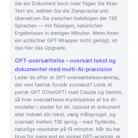
Sie ein Dokument hoch oder fügen Sie Ihren
Text ein, wählen Sie die Zielsprache und
übersetzen Sie zwischen beliebigen der 136
Sprachen — mit flüssigen, natürlichen
Ergebnissen in wenigen Minuten. Wenn Ihnen
ein schlichter GPT-Wrapper nicht genügt, ist
das hier das Upgrade.
GPT-oversættelse – oversæt tekst og
dokumenter med multi-AI-præcision
Leder du efter et GPT-oversættelsesværktøj,
der rent faktisk forstår kontekst? Linnk AI
parrer GPT (ChatGPT) med Claude og Gemini,
så hver oversættelse krydstjekkes af tre AI-
modeller i stedet for én. Upload et dokument
eller indsæt din tekst, vælg målsproget, og
oversæt mellem 136 sprog – med flydende,
naturlige resultater på få minutter. Når du har
brug for mere end en simpel GPT-wrapper, er