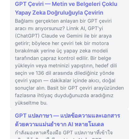
GPT Çeviri — Metin ve Belgeleri Çoklu
Yapay Zeka Doğruluğuyla Çevirin
Bağlamı gerçekten anlayan bir GPT çeviri
aracı mı arıyorsunuz? Linnk AI, GPT'yi
(ChatGPT) Claude ve Gemini ile bir araya
getirir; böylece her çeviri tek bir motora
bırakılmak yerine üç yapay zeka modeli
tarafından çapraz kontrol edilir. Bir belge
yükleyin veya metninizi yapıştırın, hedef dili
seçin ve 136 dil arasında dilediğiniz yönde
çeviri yapın — dakikalar içinde akıcı, doğal
sonuçlar alın. Basit bir GPT çeviri arayüzünden
fazlasına ihtiyaç duyduğunuzda aradığınız
yükseltme bu.
GPT แปลภาษา — แปลข้อความและเอกสาร
ด้วยความแม่นยำจาก AI หลายโมเดล
กำลังมองหาเครื่องมือ GPT แปลภาษาที่เข้าใจ