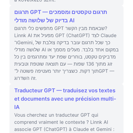
תרגום GPT — תרגום טקסטים ומסמכים
בדיוק של שלושה מודלי AI
מחפשים כלי תרגום GPT שבאמת מבין הקשר?
Linnk AI מפעיל את GPT (ChatGPT) לצד Claude
ו־Gemini, כך שכל תרגום עובר בדיקה צולבת של
שלושה מודלי AI במקום אחד בלבד. מעלים מסמך או
מדביקים טקסט, בוחרים שפת יעד ומתרגמים בין כל
זוג מתוך 136 שפות — עם תוצאה שוטפת וטבעית
תוך דקות. כשצריך יותר מעטיפה פשוטה ל־GPT —
זה השדרוג.
Traducteur GPT — traduisez vos textes
et documents avec une précision multi-
IA
Vous cherchez un traducteur GPT qui
comprend vraiment le contexte ? Linnk AI
associe GPT (ChatGPT) à Claude et Gemini :