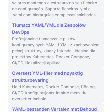
valores mantendo a estrutura do seu ficheiro
de configuração. Suporta ficheiros .yml e
.yaml com hierarquias complexas aninhadas.
Tłumacz YAML/YML dla Zespołów
DevOps
Profesjonalne tłumaczenie plików
konfiguracyjnych YAML i YML z zachowaniem
pełnej struktury, kluczy i składni. Idealne dla
projektów Kubernetes, Docker Compose,
CI/CD i lokalizacji aplikacji.
Oversett YML-filer med nøyaktig
strukturbevaring
Hold Kubernetes, Docker Compose, i18n og
CI/CD-konfigurasjoner intakte mens du
oversetter innhold
YAML-bestanden Vertalen met Behoud