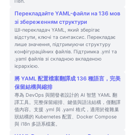
i18n.
Перекладайте YAML-файли на 136 мов
зі збереженням структури
ШІ-перекладач YAML, який зберігає
відступи, ключі та синтаксис. Перекладає
лише значення, підтримуючи структуру
конфігураційних файлів. Підтримка .yml та
.yaml файлів зі складною вкладеною
ієрархією.
將 YAML 配置檔案翻譯成 136 種語言，完美
保留結構與縮排
專為 DevOps 與開發者設計的 AI 智慧 YAML 翻
譯工具。完整保留縮排、鍵值與語法結構，僅翻譯
值內容。支援 .yml 與 .yaml 格式，適用於複雜巢
狀結構的 Kubernetes 配置、Docker Compose
與 i18n 多語系檔案。