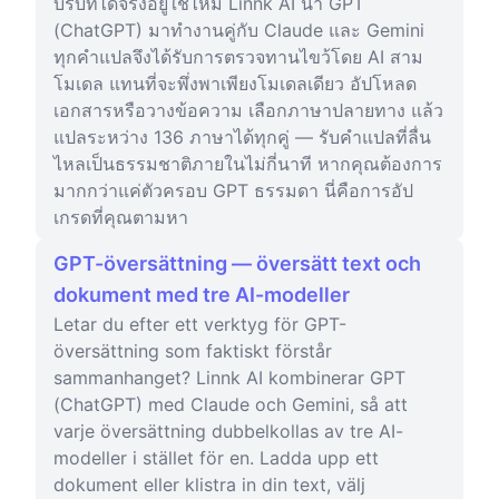
บริบทได้จริงอยู่ใช่ไหม Linnk AI นำ GPT
(ChatGPT) มาทำงานคู่กับ Claude และ Gemini
ทุกคำแปลจึงได้รับการตรวจทานไขว้โดย AI สาม
โมเดล แทนที่จะพึ่งพาเพียงโมเดลเดียว อัปโหลด
เอกสารหรือวางข้อความ เลือกภาษาปลายทาง แล้ว
แปลระหว่าง 136 ภาษาได้ทุกคู่ — รับคำแปลที่ลื่น
ไหลเป็นธรรมชาติภายในไม่กี่นาที หากคุณต้องการ
มากกว่าแค่ตัวครอบ GPT ธรรมดา นี่คือการอัป
เกรดที่คุณตามหา
GPT-översättning — översätt text och
dokument med tre AI-modeller
Letar du efter ett verktyg för GPT-
översättning som faktiskt förstår
sammanhanget? Linnk AI kombinerar GPT
(ChatGPT) med Claude och Gemini, så att
varje översättning dubbelkollas av tre AI-
modeller i stället för en. Ladda upp ett
dokument eller klistra in din text, välj