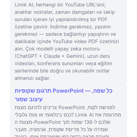
Linnk AI, herhangi bir YouTube URL'sini;
anahtar noktalar, zaman damgaları ve takip
soruları içeren iyi yapılandırılmış bir PDF
özetine çevirir. İndirme gerekmez, yazılım
gerekmez — sadece bağlantıyı yapıştırın ve
dakikalar içinde YouTube video PDF özetinizi
alın. Çok modelli yapay zeka motoru
(ChatGPT + Claude + Gemini), uzun ders
videoları, konferans sunumları veya eğitim
serilerinde bile doğru ve okunabilir notlar
almanızı sağlar.
תרגום שקופיות PowerPoint — כל שפה,
עיצוב שמור
צריכים לתרגם מצגת PowerPoint לפגישת לקוח,
כנס בינלאומי או צוות גלובלי? Linnk AI מתרגמת את
מצגות ה-PowerPoint שלכם ל-136 שפות תוך
שמירה על כל פריסת שקופית, אנימציה, מעבר
והערת מרצה בדיוק כפי שעיצבתם אותן. בניגוד