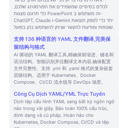
לכלים בסיסיים שמשמידים את הפורמטינג שלכם,
כלי תרגום מצגות PowerPoint זה משתמש ב-
ChatGPT, Claude ו-Gemini יחד כדי לספק תוצאות
שוטפות ומודעות להקשר שניתן להשתמש בהן בפועל.
支持 136 种语言的 YAML 文件翻译,完美保
留结构与格式
AI 驱动的 YAML 翻译工具,精确保留缩进、键名和
语法结构。智能识别并仅翻译文本内容,确保配置
文件完整性。支持 .yml 和 .yaml 格式的复杂嵌套
层级结构。适用于 Kubernetes、Docker
Compose、CI/CD 流水线等 DevOps 场景。
Công Cụ Dịch YAML/YML Trực Tuyến
Dịch tệp cấu hình YAML sang bất kỳ ngôn ngữ
nào trong vài giây. Bảo toàn 100% cấu trúc,
định dạng và cú pháp. Hoàn hảo cho
Kubernetes, Docker Compose, CI/CD và tệp