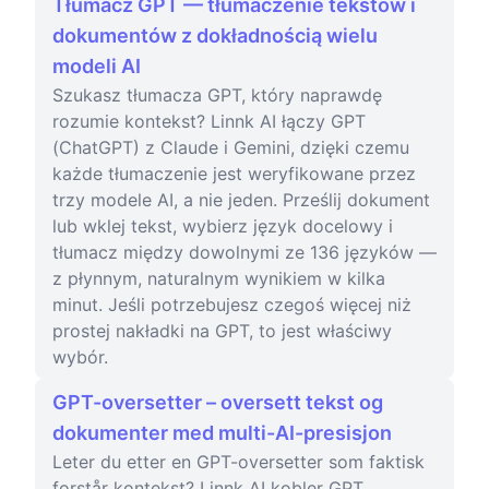
Tłumacz GPT — tłumaczenie tekstów i
dokumentów z dokładnością wielu
modeli AI
Szukasz tłumacza GPT, który naprawdę
rozumie kontekst? Linnk AI łączy GPT
(ChatGPT) z Claude i Gemini, dzięki czemu
każde tłumaczenie jest weryfikowane przez
trzy modele AI, a nie jeden. Prześlij dokument
lub wklej tekst, wybierz język docelowy i
tłumacz między dowolnymi ze 136 języków —
z płynnym, naturalnym wynikiem w kilka
minut. Jeśli potrzebujesz czegoś więcej niż
prostej nakładki na GPT, to jest właściwy
wybór.
GPT-oversetter – oversett tekst og
dokumenter med multi-AI-presisjon
Leter du etter en GPT-oversetter som faktisk
forstår kontekst? Linnk AI kobler GPT