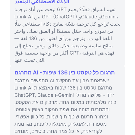
الذكاء الاصطناعي المتعدد
تبحث عن أداة ترجمة GPT تفهم السياق فعلًا؟ يجمع
Linnk AI بين GPT (ChatGPT) وClaude وGemini،
بحيث تُراجَع كل ترجمة بثلاثة نماذج ذكاء اصطناعي بدلًا
من نموذج واحد. حمّل مستندًا أو الصق نصك، واختر
اللغة الهدف، وترجم بين أي لغتين من 136 لغة —
بنتائج سلسة وطبيعية خلال دقائق. وحين تحتاج إلى
أكثر من واجهة بسيطة فوق GPT، فهذه هي الترقية
التي تبحث عنها.
מתרגם AI - תרגום כל טקסט בין 136 שפות
מחפשים מתרגם AI שבאמת מבין את ההקשר?
Linnk AI מתרגם טקסט בין 136 שפות באמצעות
ChatGPT, Claude ו-Gemini יחד - שלושה מודלי
בינה מלאכותית במקום אחד. מדביקים את הטקסט,
והמתרגם מזהה את שפת המקור באופן אוטומטי
ומחזיר תרגום שוטף תוך שניות. כל כיוון אפשרי:
מספרדית לאנגלית, מאנגלית ליפנית, מגרמנית
לקוריאנית, או כל צמד אחר. ביטויים, מונחים