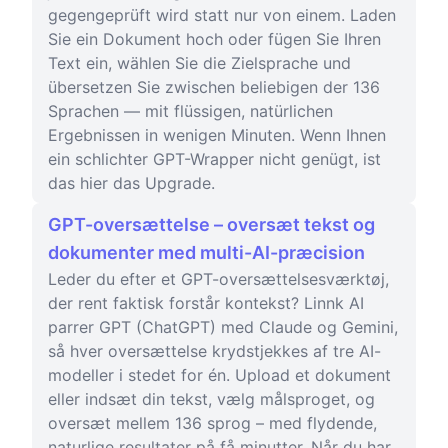
gegengeprüft wird statt nur von einem. Laden
Sie ein Dokument hoch oder fügen Sie Ihren
Text ein, wählen Sie die Zielsprache und
übersetzen Sie zwischen beliebigen der 136
Sprachen — mit flüssigen, natürlichen
Ergebnissen in wenigen Minuten. Wenn Ihnen
ein schlichter GPT-Wrapper nicht genügt, ist
das hier das Upgrade.
GPT-oversættelse – oversæt tekst og
dokumenter med multi-AI-præcision
Leder du efter et GPT-oversættelsesværktøj,
der rent faktisk forstår kontekst? Linnk AI
parrer GPT (ChatGPT) med Claude og Gemini,
så hver oversættelse krydstjekkes af tre AI-
modeller i stedet for én. Upload et dokument
eller indsæt din tekst, vælg målsproget, og
oversæt mellem 136 sprog – med flydende,
naturlige resultater på få minutter. Når du har