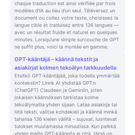
chaque traduction est ainsi vérifiée par trois
modèles d’IA au lieu d’un seul. Téléversez un
document ou collez votre texte, choisissez la
langue cible et traduisez entre 136 langues —
avec un résultat fluide et naturel en quelques
minutes. Lorsqu’une simple surcouche de GPT
ne suffit plus, voici la montée en gamme.
GPT-kääntäjä – käännä tekstit ja
asiakirjat kolmen tekoälyn tarkkuudella
Etsitkö GPT-kääntäjää, joka todella ymmärtää
kontekstin? Linnk AI yhdistää GPT:n
(ChatGPT) Claudeen ja Geminiin, joten
jokaisen käännöksen tarkistaa kolme
tekoälymallia yhden sijaan. Lataa asiakirja tai
liitä teksti, valitse kohdekieli ja käännä minkä
tahansa 136 kielen välillä – sujuvat, luontevat
tulokset muutamassa minuutissa. Kun pelkkä
yhden mallin GPT-käännös ei riitä, tämä on