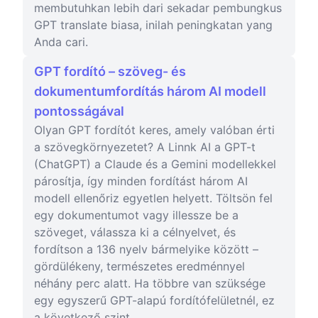
membutuhkan lebih dari sekadar pembungkus
GPT translate biasa, inilah peningkatan yang
Anda cari.
GPT fordító – szöveg- és
dokumentumfordítás három AI modell
pontosságával
Olyan GPT fordítót keres, amely valóban érti
a szövegkörnyezetet? A Linnk AI a GPT-t
(ChatGPT) a Claude és a Gemini modellekkel
párosítja, így minden fordítást három AI
modell ellenőriz egyetlen helyett. Töltsön fel
egy dokumentumot vagy illessze be a
szöveget, válassza ki a célnyelvet, és
fordítson a 136 nyelv bármelyike között –
gördülékeny, természetes eredménnyel
néhány perc alatt. Ha többre van szüksége
egy egyszerű GPT-alapú fordítófelületnél, ez
a következő szint.