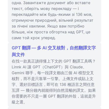
одна. Завантажте документ або вставте
текст, оберіть мову перекладу — і
перекладайте між будь-якими зі 136 мов,
отримуючи природний, вільний результат
за лічені хвилини. Якщо вам потрібно
більше, ніж проста обгортка над GPT, це
саме той крок уперед.
GPT 翻譯 — 多 AI 交叉核對，自然翻譯文字
與文件
在找一款真正讀得懂上下文的 GPT 翻譯工具嗎？
Linnk AI 讓 GPT（ChatGPT）與 Claude、
Gemini 聯手，每一段譯文都由三個 AI 模型交叉
核對，而不是只靠單一引擎。上傳文件或貼上文
字、選好目標語言，即可在 136 種語言之間任意
互譯 — 幾分鐘內就能得到自然流暢的譯文。如果
你需要的不只是一層 GPT 翻譯的外殼，這就是升
級之選。