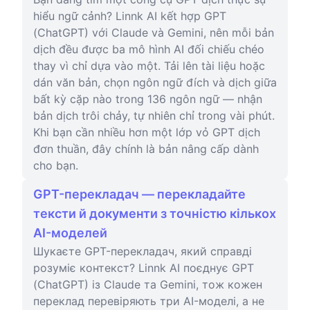
hiểu ngữ cảnh? Linnk AI kết hợp GPT
(ChatGPT) với Claude và Gemini, nên mỗi bản
dịch đều được ba mô hình AI đối chiếu chéo
thay vì chỉ dựa vào một. Tải lên tài liệu hoặc
dán văn bản, chọn ngôn ngữ đích và dịch giữa
bất kỳ cặp nào trong 136 ngôn ngữ — nhận
bản dịch trôi chảy, tự nhiên chỉ trong vài phút.
Khi bạn cần nhiều hơn một lớp vỏ GPT dịch
đơn thuần, đây chính là bản nâng cấp dành
cho bạn.
GPT-перекладач — перекладайте
тексти й документи з точністю кількох
AI-моделей
Шукаєте GPT-перекладач, який справді
розуміє контекст? Linnk AI поєднує GPT
(ChatGPT) із Claude та Gemini, тож кожен
переклад перевіряють три AI-моделі, а не