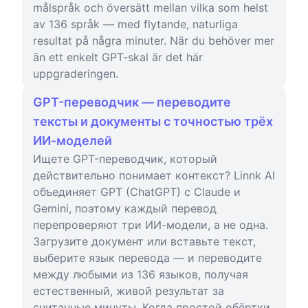
målspråk och översätt mellan vilka som helst
av 136 språk — med flytande, naturliga
resultat på några minuter. När du behöver mer
än ett enkelt GPT-skal är det här
uppgraderingen.
GPT-переводчик — переводите
тексты и документы с точностью трёх
ИИ-моделей
Ищете GPT-переводчик, который
действительно понимает контекст? Linnk AI
объединяет GPT (ChatGPT) с Claude и
Gemini, поэтому каждый перевод
перепроверяют три ИИ-модели, а не одна.
Загрузите документ или вставьте текст,
выберите язык перевода — и переводите
между любыми из 136 языков, получая
естественный, живой результат за
считанные минуты. Когда простой обёртки