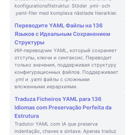
konfigurationsfilstruktur. Stöder .yml- och
.yaml-filer med komplexa nästlade hierarkier.
Переводите YAML Файлы на 136
Языков с Идеальным Сохранением
Структуры
ИИ-переводчик YAML, который сохраняет
отступы, ключи и синтаксис. Переводит
только значения, поддерживая структуру
конфигурационных файлов. Поддерживает
.yml и .yaml файлы с сложными
вложенными иерархиями.
Traduza Ficheiros YAML para 136
Idiomas com Preservação Perfeita da
Estrutura
Tradutor YAML com IA que preserva
indentação, chaves e sintaxe. Apenas traduz