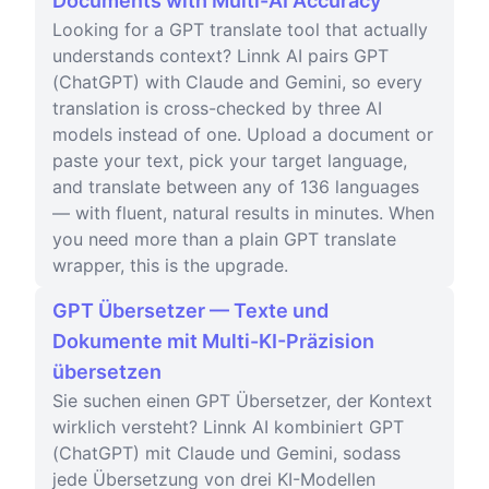
Documents with Multi-AI Accuracy
Looking for a GPT translate tool that actually
understands context? Linnk AI pairs GPT
(ChatGPT) with Claude and Gemini, so every
translation is cross-checked by three AI
models instead of one. Upload a document or
paste your text, pick your target language,
and translate between any of 136 languages
— with fluent, natural results in minutes. When
you need more than a plain GPT translate
wrapper, this is the upgrade.
GPT Übersetzer — Texte und
Dokumente mit Multi-KI-Präzision
übersetzen
Sie suchen einen GPT Übersetzer, der Kontext
wirklich versteht? Linnk AI kombiniert GPT
(ChatGPT) mit Claude und Gemini, sodass
jede Übersetzung von drei KI-Modellen