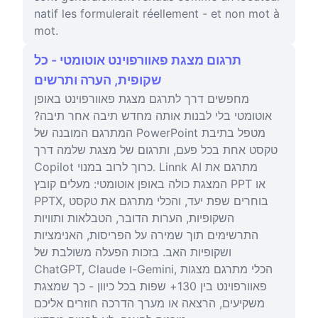
natif les formulerait réellement - et non mot à
mot.
תרגום מצגת פאוורפוינט אוטומטי - כל
שקופית, הערה ותרשים
מחפשים דרך לתרגם מצגת פאוורפוינט באופן
אוטומטי בלי לבנות אותה מחדש תיבה אחר תיבה?
המתרגם המובנה של PowerPoint מטפל בתיבת
טקסט אחת בכל פעם, ותרגום של מצגת שלמה דרך
Copilot כרוך לרוב במנוי. Linnk AI מתרגם את
המצגת כולה באופן אוטומטי: מעלים קובץ PPT או
PPTX, בוחרים שפת יעד, והכלי מתרגם את טקסט
השקופיות, הערות הדובר, הטבלאות ותוויות
התרשימים תוך שמירה על הפריסות, האנימציות
ושקופיות האב. בזכות הפעלה משולבת של
ChatGPT, Claude ו-Gemini, הכלי מתרגם מצגות
פאוורפוינט בין 130+ שפות בכל כיוון - כך שמצגת
משקיעים, הרצאה או מערך הדרכה חוזרים אליכם