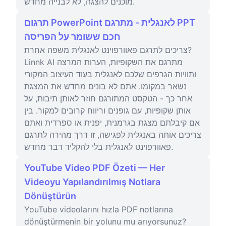
מוכנים להצגה, לא לבנייה מחדש.
תרגום PowerPoint לאנגלית - מתרגם PPT
חכם ששומר על הפריסה
צריכים לתרגם פאוורפוינט לאנגלית משפה אחרת?
Linnk AI מתרגם את השקופיות, הערות המרצה
ותוויות הגרפים שלכם לאנגלית בעוד העיצוב המקורי
נשאר במקומו. אתם לא בונים מחדש את המצגת
אחר כך - הטקסט המתורגם חוזר לאותן תיבות, על
אותן שקופיות, עם גופנים וריווח קרובים למקור. בין
אם קיבלתם מצגת בגרמנית, יפנית או ספרדית ואתם
צריכים אותה באנגלית לפגישה, זו דרך מהירה לתרגם
פאוורפוינט לאנגלית בלי להקליד דבר מחדש.
YouTube Video PDF Özeti — Her
Videoyu Yapılandırılmış Notlara
Dönüştürün
YouTube videolarını hızla PDF notlarına
dönüştürmenin bir yolunu mu arıyorsunuz?