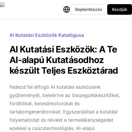
Bejelentkezés
Kezdjük
AI Kutatási Eszközök Katalógusa
AI Kutatási Eszközök: A Te
AI-alapú Kutatásodhoz
készült Teljes Eszköztárad
Fedezd fel átfogó AI kutatási eszközeink
gyűjteményét, beleértve az összegzéskészítőket,
fordítókat, keresőmotorokat és
tartalomgenerátorokat. Egyszerűsítsd a kutatási
folyamatodat és növeld a termelékenységedet
ezekkel a csúcstechnológiás, AI-alapú