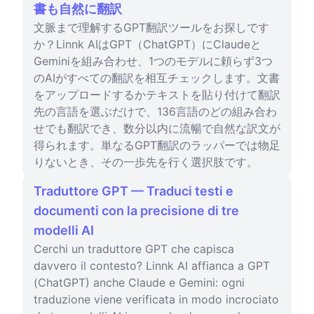
書も自然に翻訳
文脈まで理解するGPT翻訳ツールをお探しです
か？Linnk AIはGPT（ChatGPT）にClaudeと
Geminiを組み合わせ、1つのモデルに頼らず3つ
のAIがすべての翻訳を相互チェックします。文書
をアップロードするかテキストを貼り付けて翻訳
先の言語を選ぶだけで、136言語のどの組み合わ
せでも翻訳でき、数分以内に流暢で自然な訳文が
得られます。単なるGPT翻訳のラッパーでは物足
りないとき、その一歩先を行く選択肢です。
Traduttore GPT — Traduci testi e
documenti con la precisione di tre
modelli AI
Cerchi un traduttore GPT che capisca
davvero il contesto? Linnk AI affianca a GPT
(ChatGPT) anche Claude e Gemini: ogni
traduzione viene verificata in modo incrociato