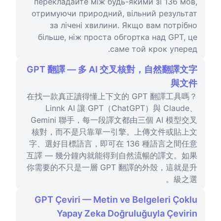
перекладайте між будь-якими зі 136 мов,
отримуючи природний, вільний результат
за лічені хвилини. Якщо вам потрібно
більше, ніж проста обгортка над GPT, це
саме той крок уперед.
GPT 翻譯 — 多 AI 交叉核對，自然翻譯文字
與文件
在找一款真正讀得懂上下文的 GPT 翻譯工具嗎？
Linnk AI 讓 GPT（ChatGPT）與 Claude、
Gemini 聯手，每一段譯文都由三個 AI 模型交叉
核對，而不是只靠單一引擎。上傳文件或貼上文
字、選好目標語言，即可在 136 種語言之間任意
互譯 — 幾分鐘內就能得到自然流暢的譯文。如果
你需要的不只是一層 GPT 翻譯的外殼，這就是升
級之選。
GPT Çeviri — Metin ve Belgeleri Çoklu
Yapay Zeka Doğruluğuyla Çevirin