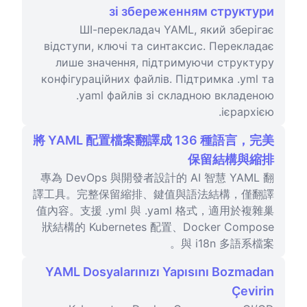
зі збереженням структури
ШІ-перекладач YAML, який зберігає
відступи, ключі та синтаксис. Перекладає
лише значення, підтримуючи структуру
конфігураційних файлів. Підтримка .yml та
.yaml файлів зі складною вкладеною
ієрархією.
將 YAML 配置檔案翻譯成 136 種語言，完美
保留結構與縮排
專為 DevOps 與開發者設計的 AI 智慧 YAML 翻
譯工具。完整保留縮排、鍵值與語法結構，僅翻譯
值內容。支援 .yml 與 .yaml 格式，適用於複雜巢
狀結構的 Kubernetes 配置、Docker Compose
與 i18n 多語系檔案。
YAML Dosyalarınızı Yapısını Bozmadan
Çevirin