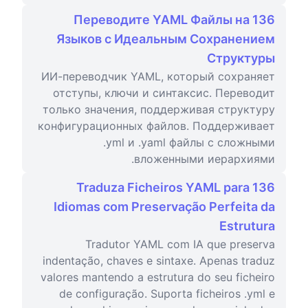
Переводите YAML Файлы на 136
Языков с Идеальным Сохранением
Структуры
ИИ-переводчик YAML, который сохраняет
отступы, ключи и синтаксис. Переводит
только значения, поддерживая структуру
конфигурационных файлов. Поддерживает
.yml и .yaml файлы с сложными
вложенными иерархиями.
Traduza Ficheiros YAML para 136
Idiomas com Preservação Perfeita da
Estrutura
Tradutor YAML com IA que preserva
indentação, chaves e sintaxe. Apenas traduz
valores mantendo a estrutura do seu ficheiro
de configuração. Suporta ficheiros .yml e