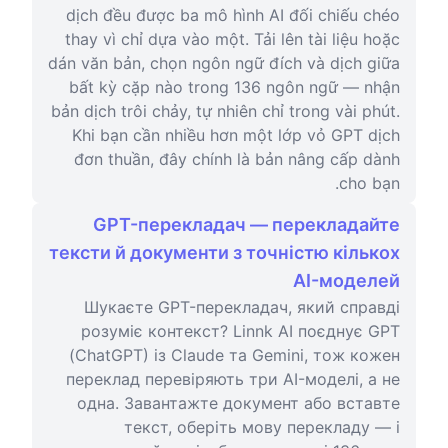
dịch đều được ba mô hình AI đối chiếu chéo
thay vì chỉ dựa vào một. Tải lên tài liệu hoặc
dán văn bản, chọn ngôn ngữ đích và dịch giữa
bất kỳ cặp nào trong 136 ngôn ngữ — nhận
bản dịch trôi chảy, tự nhiên chỉ trong vài phút.
Khi bạn cần nhiều hơn một lớp vỏ GPT dịch
đơn thuần, đây chính là bản nâng cấp dành
cho bạn.
GPT-перекладач — перекладайте
тексти й документи з точністю кількох
AI-моделей
Шукаєте GPT-перекладач, який справді
розуміє контекст? Linnk AI поєднує GPT
(ChatGPT) із Claude та Gemini, тож кожен
переклад перевіряють три AI-моделі, а не
одна. Завантажте документ або вставте
текст, оберіть мову перекладу — і