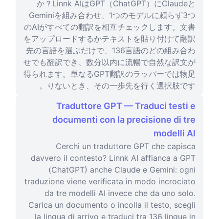
か？Linnk AIはGPT（ChatGPT）にClaudeと
Geminiを組み合わせ、1つのモデルに頼らず3つ
のAIがすべての翻訳を相互チェックします。文書
をアップロードするかテキストを貼り付けて翻訳
先の言語を選ぶだけで、136言語のどの組み合わ
せでも翻訳でき、数分以内に流暢で自然な訳文が
得られます。単なるGPT翻訳のラッパーでは物足
りないとき、その一歩先を行く選択肢です。
Traduttore GPT — Traduci testi e
documenti con la precisione di tre
modelli AI
Cerchi un traduttore GPT che capisca
davvero il contesto? Linnk AI affianca a GPT
(ChatGPT) anche Claude e Gemini: ogni
traduzione viene verificata in modo incrociato
da tre modelli AI invece che da uno solo.
Carica un documento o incolla il testo, scegli
la lingua di arrivo e traduci tra 136 lingue in