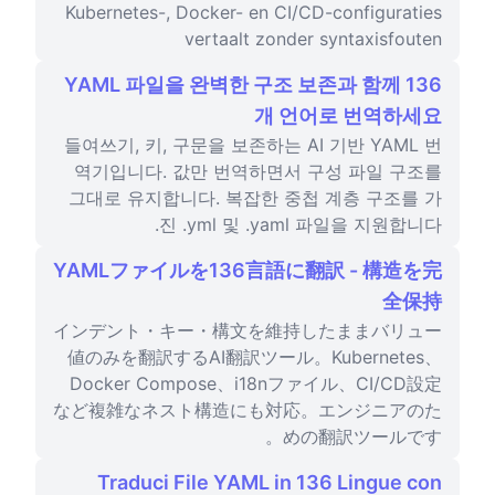
Kubernetes-, Docker- en CI/CD-configuraties
vertaalt zonder syntaxisfouten
YAML 파일을 완벽한 구조 보존과 함께 136
개 언어로 번역하세요
들여쓰기, 키, 구문을 보존하는 AI 기반 YAML 번
역기입니다. 값만 번역하면서 구성 파일 구조를
그대로 유지합니다. 복잡한 중첩 계층 구조를 가
진 .yml 및 .yaml 파일을 지원합니다.
YAMLファイルを136言語に翻訳 - 構造を完
全保持
インデント・キー・構文を維持したままバリュー
値のみを翻訳するAI翻訳ツール。Kubernetes、
Docker Compose、i18nファイル、CI/CD設定
など複雑なネスト構造にも対応。エンジニアのた
めの翻訳ツールです。
Traduci File YAML in 136 Lingue con