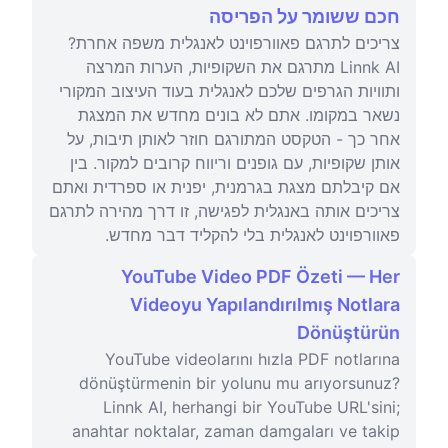
חכם ששומר על הפריסה
צריכים לתרגם פאוורפוינט לאנגלית משפה אחרת?
Linnk AI מתרגם את השקופיות, הערות המרצה
ותוויות הגרפים שלכם לאנגלית בעוד העיצוב המקורי
נשאר במקומו. אתם לא בונים מחדש את המצגת
אחר כך - הטקסט המתורגם חוזר לאותן תיבות, על
אותן שקופיות, עם גופנים וריווח קרובים למקור. בין
אם קיבלתם מצגת בגרמנית, יפנית או ספרדית ואתם
צריכים אותה באנגלית לפגישה, זו דרך מהירה לתרגם
פאוורפוינט לאנגלית בלי להקליד דבר מחדש.
YouTube Video PDF Özeti — Her
Videoyu Yapılandırılmış Notlara
Dönüştürün
YouTube videolarını hızla PDF notlarına
dönüştürmenin bir yolunu mu arıyorsunuz?
Linnk AI, herhangi bir YouTube URL'sini;
anahtar noktalar, zaman damgaları ve takip