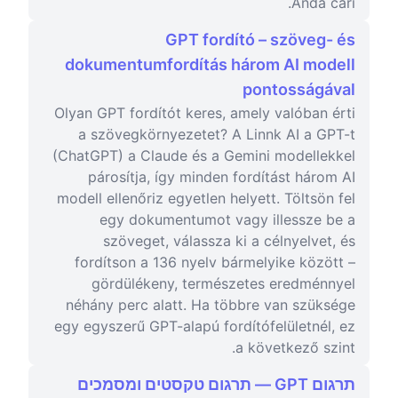
Anda cari.
GPT fordító – szöveg- és
dokumentumfordítás három AI modell
pontosságával
Olyan GPT fordítót keres, amely valóban érti
a szövegkörnyezetet? A Linnk AI a GPT-t
(ChatGPT) a Claude és a Gemini modellekkel
párosítja, így minden fordítást három AI
modell ellenőriz egyetlen helyett. Töltsön fel
egy dokumentumot vagy illessze be a
szöveget, válassza ki a célnyelvet, és
fordítson a 136 nyelv bármelyike között –
gördülékeny, természetes eredménnyel
néhány perc alatt. Ha többre van szüksége
egy egyszerű GPT-alapú fordítófelületnél, ez
a következő szint.
תרגום GPT — תרגום טקסטים ומסמכים