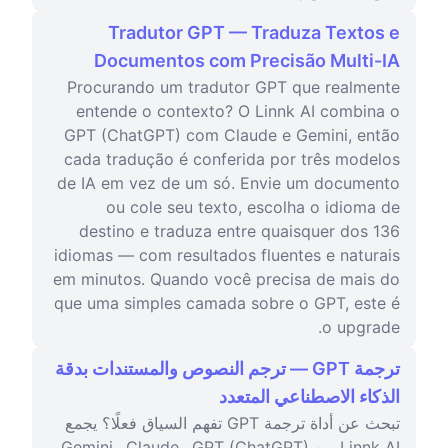
Tradutor GPT — Traduza Textos e
Documentos com Precisão Multi-IA
Procurando um tradutor GPT que realmente
entende o contexto? O Linnk AI combina o
GPT (ChatGPT) com Claude e Gemini, então
cada tradução é conferida por três modelos
de IA em vez de um só. Envie um documento
ou cole seu texto, escolha o idioma de
destino e traduza entre quaisquer dos 136
idiomas — com resultados fluentes e naturais
em minutos. Quando você precisa de mais do
que uma simples camada sobre o GPT, este é
o upgrade.
ترجمة GPT — ترجم النصوص والمستندات بدقة
الذكاء الاصطناعي المتعدد
تبحث عن أداة ترجمة GPT تفهم السياق فعلًا؟ يجمع
Linnk AI بين GPT (ChatGPT) وClaude وGemini،