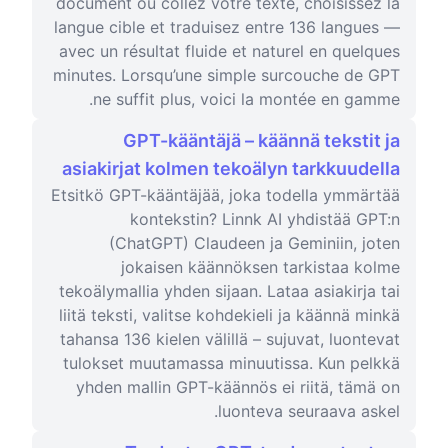
document ou collez votre texte, choisissez la
langue cible et traduisez entre 136 langues —
avec un résultat fluide et naturel en quelques
minutes. Lorsqu’une simple surcouche de GPT
ne suffit plus, voici la montée en gamme.
GPT-kääntäjä – käännä tekstit ja
asiakirjat kolmen tekoälyn tarkkuudella
Etsitkö GPT-kääntäjää, joka todella ymmärtää
kontekstin? Linnk AI yhdistää GPT:n
(ChatGPT) Claudeen ja Geminiin, joten
jokaisen käännöksen tarkistaa kolme
tekoälymallia yhden sijaan. Lataa asiakirja tai
liitä teksti, valitse kohdekieli ja käännä minkä
tahansa 136 kielen välillä – sujuvat, luontevat
tulokset muutamassa minuutissa. Kun pelkkä
yhden mallin GPT-käännös ei riitä, tämä on
luonteva seuraava askel.