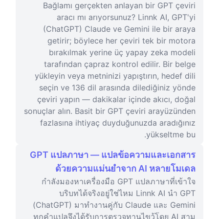
Bağlamı gerçekten anlayan bir GPT çeviri
aracı mı arıyorsunuz? Linnk AI, GPT'yi
(ChatGPT) Claude ve Gemini ile bir araya
getirir; böylece her çeviri tek bir motora
bırakılmak yerine üç yapay zeka modeli
tarafından çapraz kontrol edilir. Bir belge
yükleyin veya metninizi yapıştırın, hedef dili
seçin ve 136 dil arasında dilediğiniz yönde
çeviri yapın — dakikalar içinde akıcı, doğal
sonuçlar alın. Basit bir GPT çeviri arayüzünden
fazlasına ihtiyaç duyduğunuzda aradığınız
yükseltme bu.
GPT แปลภาษา — แปลข้อความและเอกสาร
ด้วยความแม่นยำจาก AI หลายโมเดล
กำลังมองหาเครื่องมือ GPT แปลภาษาที่เข้าใจ
บริบทได้จริงอยู่ใช่ไหม Linnk AI นำ GPT
(ChatGPT) มาทำงานคู่กับ Claude และ Gemini
ทุกคำแปลจึงได้รับการตรวจทานไขว้โดย AI สาม