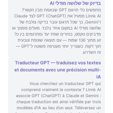
בדיוק של שלושה מודלי AI
מחפשים כלי תרגום GPT שבאמת מבין הקשר?
Linnk AI מפעיל את GPT (ChatGPT) לצד Claude
ו־Gemini, כך שכל תרגום עובר בדיקה צולבת של
שלושה מודלי AI במקום אחד בלבד. מעלים מסמך או
מדביקים טקסט, בוחרים שפת יעד ומתרגמים בין כל
זוג מתוך 136 שפות — עם תוצאה שוטפת וטבעית
תוך דקות. כשצריך יותר מעטיפה פשוטה ל־GPT —
זה השדרוג.
Traducteur GPT — traduisez vos textes
et documents avec une précision multi-
IA
Vous cherchez un traducteur GPT qui
comprend vraiment le contexte ? Linnk AI
associe GPT (ChatGPT) à Claude et Gemini :
chaque traduction est ainsi vérifiée par trois
modèles d’IA au lieu d’un seul. Téléversez un