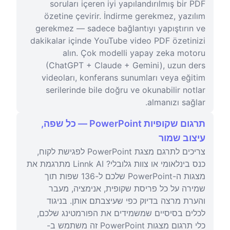
soruları içeren iyi yapılandırılmış bir PDF
özetine çevirir. İndirme gerekmez, yazılım
gerekmez — sadece bağlantıyı yapıştırın ve
dakikalar içinde YouTube video PDF özetinizi
alın. Çok modelli yapay zeka motoru
(ChatGPT + Claude + Gemini), uzun ders
videoları, konferans sunumları veya eğitim
serilerinde bile doğru ve okunabilir notlar
almanızı sağlar.
תרגום שקופיות PowerPoint — כל שפה,
עיצוב שמור
צריכים לתרגם מצגת PowerPoint לפגישת לקוח,
כנס בינלאומי או צוות גלובלי? Linnk AI מתרגמת את
מצגות ה-PowerPoint שלכם ל-136 שפות תוך
שמירה על כל פריסת שקופית, אנימציה, מעבר
והערת מרצה בדיוק כפי שעיצבתם אותן. בניגוד
לכלים בסיסיים שמשמידים את הפורמטינג שלכם,
כלי תרגום מצגות PowerPoint זה משתמש ב-