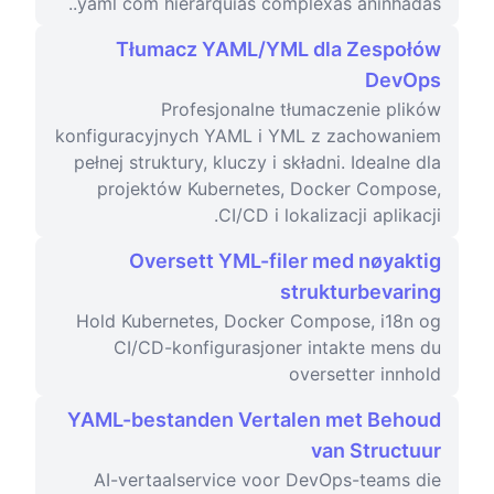
.yaml com hierarquias complexas aninhadas.
Tłumacz YAML/YML dla Zespołów
DevOps
Profesjonalne tłumaczenie plików
konfiguracyjnych YAML i YML z zachowaniem
pełnej struktury, kluczy i składni. Idealne dla
projektów Kubernetes, Docker Compose,
CI/CD i lokalizacji aplikacji.
Oversett YML-filer med nøyaktig
strukturbevaring
Hold Kubernetes, Docker Compose, i18n og
CI/CD-konfigurasjoner intakte mens du
oversetter innhold
YAML-bestanden Vertalen met Behoud
van Structuur
AI-vertaalservice voor DevOps-teams die