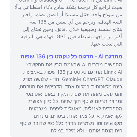
بحيث تُراجَع كل ترجمة بثلاثة نماذج ذكاء اصطناعي بدلًا
من نموذج واحد. حمّل مستندًا أو الصق نصك، واختر
اللغة الهدف، وترجم بين أي لغتين من 136 لغة —
بنتائج سلسة وطبيعية خلال دقائق. وحين تحتاج إلى
أكثر من واجهة بسيطة فوق GPT، فهذه هي الترقية
التي تبحث عنها.
מתרגם AI - תרגום כל טקסט בין 136 שפות
מחפשים מתרגם AI שבאמת מבין את ההקשר?
Linnk AI מתרגם טקסט בין 136 שפות באמצעות
ChatGPT, Claude ו-Gemini יחד - שלושה מודלי
בינה מלאכותית במקום אחד. מדביקים את הטקסט,
והמתרגם מזהה את שפת המקור באופן אוטומטי
ומחזיר תרגום שוטף תוך שניות. כל כיוון אפשרי:
מספרדית לאנגלית, מאנגלית ליפנית, מגרמנית
לקוריאנית, או כל צמד אחר. ביטויים, מונחים
מקצועיים וטון נשמרים בדרך כלל כפי שדובר שוטף
היה מנסח אותם - ולא מילה במילה.