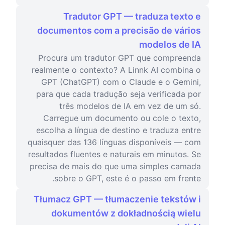
Tradutor GPT — traduza texto e
documentos com a precisão de vários
modelos de IA
Procura um tradutor GPT que compreenda
realmente o contexto? A Linnk AI combina o
GPT (ChatGPT) com o Claude e o Gemini,
para que cada tradução seja verificada por
três modelos de IA em vez de um só.
Carregue um documento ou cole o texto,
escolha a língua de destino e traduza entre
quaisquer das 136 línguas disponíveis — com
resultados fluentes e naturais em minutos. Se
precisa de mais do que uma simples camada
sobre o GPT, este é o passo em frente.
Tłumacz GPT — tłumaczenie tekstów i
dokumentów z dokładnością wielu