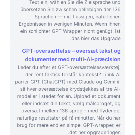
Text ein, wählen Sie die Zielsprache und
übersetzen Sie zwischen beliebigen der 136
Sprachen — mit flüssigen, natürlichen
Ergebnissen in wenigen Minuten. Wenn Ihnen
ein schlichter GPT-Wrapper nicht genügt, ist
das hier das Upgrade.
GPT-oversættelse – oversæt tekst og
dokumenter med multi-AI-præcision
Leder du efter et GPT-oversættelsesværktøj,
der rent faktisk forstår kontekst? Linnk AI
parrer GPT (ChatGPT) med Claude og Gemini,
så hver oversættelse krydstjekkes af tre AI-
modeller i stedet for én. Upload et dokument
eller indsæt din tekst, vælg målsproget, og
oversæt mellem 136 sprog – med flydende,
naturlige resultater på få minutter. Når du har
brug for mere end en simpel GPT-wrapper, er
det her opgraderingen.