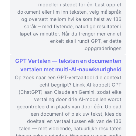
modeller i stedet for én. Last opp et
dokument eller lim inn teksten, velg målspråk
og oversett mellom hvilke som helst av 136
språk – med flytende, naturlige resultater i
løpet av minutter. Når du trenger mer enn et
enkelt skall rundt GPT, er dette
oppgraderingen.
GPT Vertalen — teksten en documenten
vertalen met multi-AI-nauwkeurigheid
Op zoek naar een GPT-vertaaltool die context
echt begrijpt? Linnk AI koppelt GPT
(ChatGPT) aan Claude en Gemini, zodat elke
vertaling door drie AI-modellen wordt
gecontroleerd in plaats van door één. Upload
een document of plak uw tekst, kies de
doeltaal en vertaal tussen elk van de 136
talen — met vloeiende, natuurlijke resultaten
binnen enkele minuten. Wanneer u meer nodig