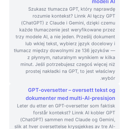
modeli AI
Szukasz tłumacza GPT, który naprawdę
rozumie kontekst? Linnk AI łączy GPT
(ChatGPT) z Claude i Gemini, dzięki czemu
każde tłumaczenie jest weryfikowane przez
trzy modele AI, a nie jeden. Prześlij dokument
lub wklej tekst, wybierz język docelowy i
tłumacz między dowolnymi ze 136 języków —
z płynnym, naturalnym wynikiem w kilka
minut. Jeśli potrzebujesz czegoś więcej niż
prostej nakładki na GPT, to jest właściwy
wybór.
GPT-oversetter – oversett tekst og
dokumenter med multi-AI-presisjon
Leter du etter en GPT-oversetter som faktisk
forstår kontekst? Linnk AI kobler GPT
(ChatGPT) sammen med Claude og Gemini,
slik at hver oversettelse kryssjekkes av tre AI-