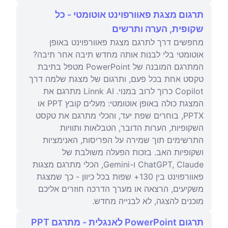
תרגום מצגת פאוורפוינט אוטומטי - כל
שקופית, הערה ותרשים
מחפשים דרך לתרגם מצגת פאוורפוינט באופן
אוטומטי בלי לבנות אותה מחדש תיבה אחר תיבה?
המתרגם המובנה של PowerPoint מטפל בתיבת
טקסט אחת בכל פעם, ותרגום של מצגת שלמה דרך
Copilot כרוך לרוב במנוי. Linnk AI מתרגם את
המצגת כולה באופן אוטומטי: מעלים קובץ PPT או
PPTX, בוחרים שפת יעד, והכלי מתרגם את טקסט
השקופיות, הערות הדובר, הטבלאות ותוויות
התרשימים תוך שמירה על הפריסות, האנימציות
ושקופיות האב. בזכות הפעלה משולבת של
ChatGPT, Claude ו-Gemini, הכלי מתרגם מצגות
פאוורפוינט בין 130+ שפות בכל כיוון - כך שמצגת
משקיעים, הרצאה או מערך הדרכה חוזרים אליכם
מוכנים להצגה, לא לבנייה מחדש.
תרגום PowerPoint לאנגלית - מתרגם PPT