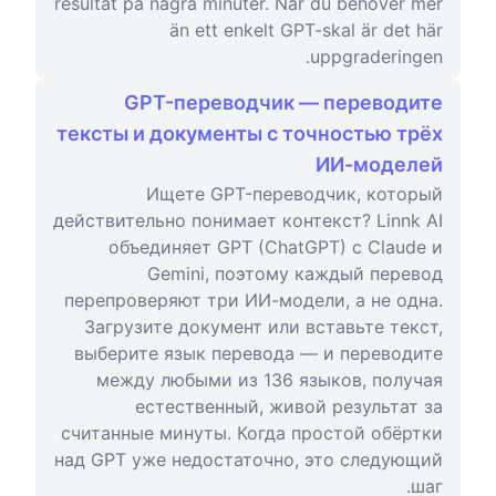
resultat på några minuter. När du behöver mer
än ett enkelt GPT-skal är det här
uppgraderingen.
GPT-переводчик — переводите
тексты и документы с точностью трёх
ИИ-моделей
Ищете GPT-переводчик, который
действительно понимает контекст? Linnk AI
объединяет GPT (ChatGPT) с Claude и
Gemini, поэтому каждый перевод
перепроверяют три ИИ-модели, а не одна.
Загрузите документ или вставьте текст,
выберите язык перевода — и переводите
между любыми из 136 языков, получая
естественный, живой результат за
считанные минуты. Когда простой обёртки
над GPT уже недостаточно, это следующий
шаг.