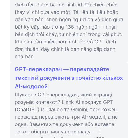
dịch đều được ba mô hình AI đối chiếu chéo
thay vì chỉ dựa vào một. Tải lên tài liệu hoặc
dán văn bản, chọn ngôn ngữ đích và dịch giữa
bất kỳ cặp nào trong 136 ngôn ngữ — nhận
bản dịch trôi chảy, tự nhiên chỉ trong vài phút.
Khi bạn cần nhiều hơn một lớp vỏ GPT dịch
đơn thuần, đây chính là bản nâng cấp dành
cho bạn.
GPT-перекладач — перекладайте
тексти й документи з точністю кількох
AI-моделей
Шукаєте GPT-перекладач, який справді
розуміє контекст? Linnk AI поєднує GPT
(ChatGPT) із Claude та Gemini, тож кожен
переклад перевіряють три AI-моделі, а не
одна. Завантажте документ або вставте
текст, оберіть мову перекладу — і