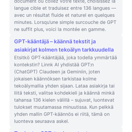
document ou collez votre texte, choisissez la
langue cible et traduisez entre 136 langues —
avec un résultat fluide et naturel en quelques
minutes. Lorsqu’une simple surcouche de GPT
ne suffit plus, voici la montée en gamme.
GPT-kääntäjä – käännä tekstit ja
asiakirjat kolmen tekoälyn tarkkuudella
Etsitkö GPT-kääntäjää, joka todella ymmärtää
kontekstin? Linnk AI yhdistää GPT:n
(ChatGPT) Claudeen ja Geminiin, joten
jokaisen käännöksen tarkistaa kolme
tekoälymallia yhden sijaan. Lataa asiakirja tai
liitä teksti, valitse kohdekieli ja käännä minkä
tahansa 136 kielen välillä – sujuvat, luontevat
tulokset muutamassa minuutissa. Kun pelkkä
yhden mallin GPT-käännös ei riitä, tämä on
luonteva seuraava askel.