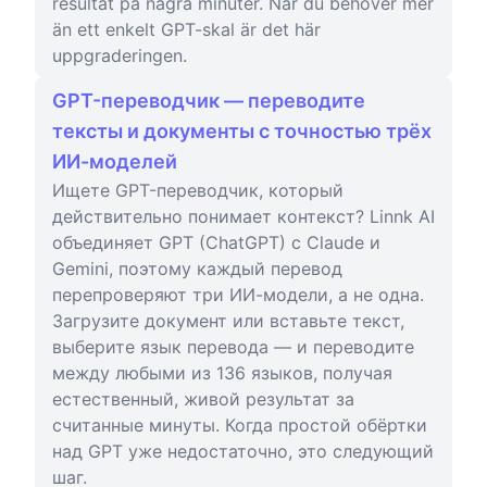
resultat på några minuter. När du behöver mer
än ett enkelt GPT-skal är det här
uppgraderingen.
GPT-переводчик — переводите
тексты и документы с точностью трёх
ИИ-моделей
Ищете GPT-переводчик, который
действительно понимает контекст? Linnk AI
объединяет GPT (ChatGPT) с Claude и
Gemini, поэтому каждый перевод
перепроверяют три ИИ-модели, а не одна.
Загрузите документ или вставьте текст,
выберите язык перевода — и переводите
между любыми из 136 языков, получая
естественный, живой результат за
считанные минуты. Когда простой обёртки
над GPT уже недостаточно, это следующий
шаг.