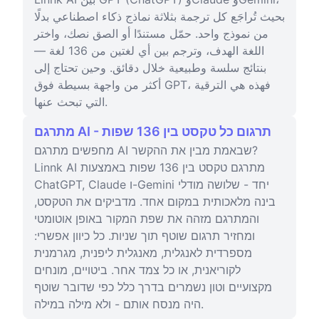
بحيث تُراجَع كل ترجمة بثلاثة نماذج ذكاء اصطناعي بدلًا
من نموذج واحد. حمّل مستندًا أو الصق نصك، واختر
اللغة الهدف، وترجم بين أي لغتين من 136 لغة —
بنتائج سلسة وطبيعية خلال دقائق. وحين تحتاج إلى
أكثر من واجهة بسيطة فوق GPT، فهذه هي الترقية
التي تبحث عنها.
מתרגם AI - תרגום כל טקסט בין 136 שפות
מחפשים מתרגם AI שבאמת מבין את ההקשר?
Linnk AI מתרגם טקסט בין 136 שפות באמצעות
ChatGPT, Claude ו-Gemini יחד - שלושה מודלי
בינה מלאכותית במקום אחד. מדביקים את הטקסט,
והמתרגם מזהה את שפת המקור באופן אוטומטי
ומחזיר תרגום שוטף תוך שניות. כל כיוון אפשרי:
מספרדית לאנגלית, מאנגלית ליפנית, מגרמנית
לקוריאנית, או כל צמד אחר. ביטויים, מונחים
מקצועיים וטון נשמרים בדרך כלל כפי שדובר שוטף
היה מנסח אותם - ולא מילה במילה.