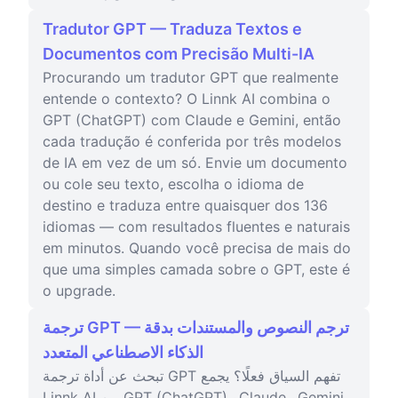
Tradutor GPT — Traduza Textos e
Documentos com Precisão Multi-IA
Procurando um tradutor GPT que realmente
entende o contexto? O Linnk AI combina o
GPT (ChatGPT) com Claude e Gemini, então
cada tradução é conferida por três modelos
de IA em vez de um só. Envie um documento
ou cole seu texto, escolha o idioma de
destino e traduza entre quaisquer dos 136
idiomas — com resultados fluentes e naturais
em minutos. Quando você precisa de mais do
que uma simples camada sobre o GPT, este é
o upgrade.
ترجمة GPT — ترجم النصوص والمستندات بدقة
الذكاء الاصطناعي المتعدد
تبحث عن أداة ترجمة GPT تفهم السياق فعلًا؟ يجمع
Linnk AI بين GPT (ChatGPT) وClaude وGemini،