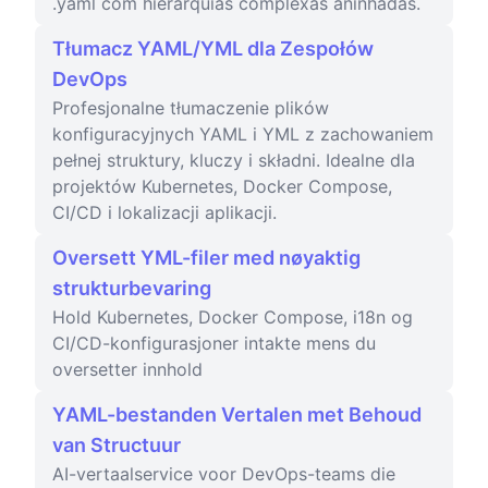
.yaml com hierarquias complexas aninhadas.
Tłumacz YAML/YML dla Zespołów
DevOps
Profesjonalne tłumaczenie plików
konfiguracyjnych YAML i YML z zachowaniem
pełnej struktury, kluczy i składni. Idealne dla
projektów Kubernetes, Docker Compose,
CI/CD i lokalizacji aplikacji.
Oversett YML-filer med nøyaktig
strukturbevaring
Hold Kubernetes, Docker Compose, i18n og
CI/CD-konfigurasjoner intakte mens du
oversetter innhold
YAML-bestanden Vertalen met Behoud
van Structuur
AI-vertaalservice voor DevOps-teams die