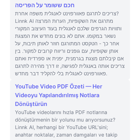
חכם ששומר על הפריסה
צריכים לתרגם פאוורפוינט לאנגלית משפה אחרת?
Linnk AI מתרגם את השקופיות, הערות המרצה
ותוויות הגרפים שלכם לאנגלית בעוד העיצוב המקורי
נשאר במקומו. אתם לא בונים מחדש את המצגת
אחר כך - הטקסט המתורגם חוזר לאותן תיבות, על
אותן שקופיות, עם גופנים וריווח קרובים למקור. בין
אם קיבלתם מצגת בגרמנית, יפנית או ספרדית ואתם
צריכים אותה באנגלית לפגישה, זו דרך מהירה לתרגם
פאוורפוינט לאנגלית בלי להקליד דבר מחדש.
YouTube Video PDF Özeti — Her
Videoyu Yapılandırılmış Notlara
Dönüştürün
YouTube videolarını hızla PDF notlarına
dönüştürmenin bir yolunu mu arıyorsunuz?
Linnk AI, herhangi bir YouTube URL'sini;
anahtar noktalar, zaman damgaları ve takip