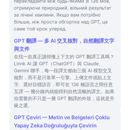
перекладайте між будь-якими зі 136 мов,
отримуючи природний, вільний результат
за лічені хвилини. Якщо вам потрібно
більше, ніж проста обгортка над GPT, це
саме той крок уперед.
GPT 翻譯 — 多 AI 交叉核對，自然翻譯文字
與文件
在找一款真正讀得懂上下文的 GPT 翻譯工具嗎？
Linnk AI 讓 GPT（ChatGPT）與 Claude、
Gemini 聯手，每一段譯文都由三個 AI 模型交叉
核對，而不是只靠單一引擎。上傳文件或貼上文
字、選好目標語言，即可在 136 種語言之間任意
互譯 — 幾分鐘內就能得到自然流暢的譯文。如果
你需要的不只是一層 GPT 翻譯的外殼，這就是升
級之選。
GPT Çeviri — Metin ve Belgeleri Çoklu
Yapay Zeka Doğruluğuyla Çevirin