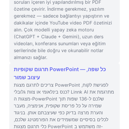
soruları içeren iyi yapılandırılmış bir PDF
özetine çevirir. İndirme gerekmez, yazılım
gerekmez — sadece bağlantıyı yapıştırın ve
dakikalar içinde YouTube video PDF özetinizi
alın. Çok modelli yapay zeka motoru
(ChatGPT + Claude + Gemini), uzun ders
videoları, konferans sunumları veya eğitim
serilerinde bile doğru ve okunabilir notlar
almanızı sağlar.
תרגום שקופיות PowerPoint — כל שפה,
עיצוב שמור
צריכים לתרגם מצגת PowerPoint לפגישת לקוח,
כנס בינלאומי או צוות גלובלי? Linnk AI מתרגמת את
מצגות ה-PowerPoint שלכם ל-136 שפות תוך
שמירה על כל פריסת שקופית, אנימציה, מעבר
והערת מרצה בדיוק כפי שעיצבתם אותן. בניגוד
לכלים בסיסיים שמשמידים את הפורמטינג שלכם,
כלי תרגום מצגות PowerPoint זה משתמש ב-