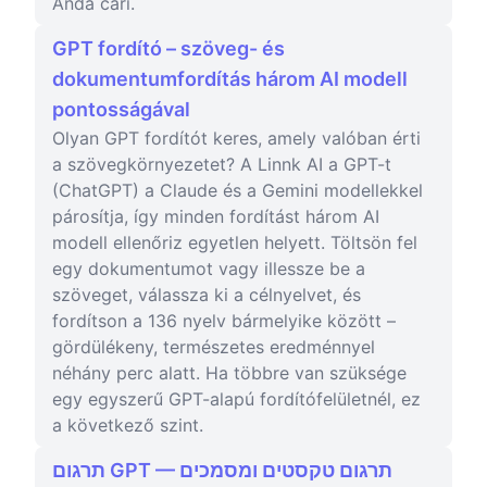
Anda cari.
GPT fordító – szöveg- és
dokumentumfordítás három AI modell
pontosságával
Olyan GPT fordítót keres, amely valóban érti
a szövegkörnyezetet? A Linnk AI a GPT-t
(ChatGPT) a Claude és a Gemini modellekkel
párosítja, így minden fordítást három AI
modell ellenőriz egyetlen helyett. Töltsön fel
egy dokumentumot vagy illessze be a
szöveget, válassza ki a célnyelvet, és
fordítson a 136 nyelv bármelyike között –
gördülékeny, természetes eredménnyel
néhány perc alatt. Ha többre van szüksége
egy egyszerű GPT-alapú fordítófelületnél, ez
a következő szint.
תרגום GPT — תרגום טקסטים ומסמכים