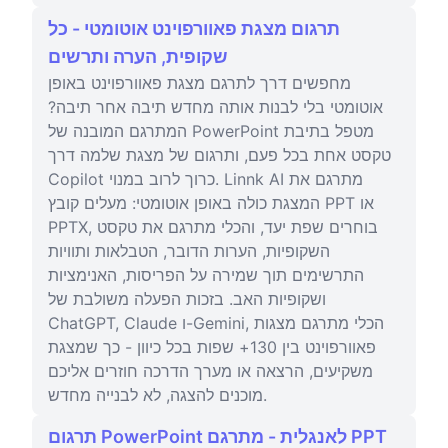
תרגום מצגת פאוורפוינט אוטומטי - כל
שקופית, הערה ותרשים
מחפשים דרך לתרגם מצגת פאוורפוינט באופן
אוטומטי בלי לבנות אותה מחדש תיבה אחר תיבה?
המתרגם המובנה של PowerPoint מטפל בתיבת
טקסט אחת בכל פעם, ותרגום של מצגת שלמה דרך
Copilot כרוך לרוב במנוי. Linnk AI מתרגם את
המצגת כולה באופן אוטומטי: מעלים קובץ PPT או
PPTX, בוחרים שפת יעד, והכלי מתרגם את טקסט
השקופיות, הערות הדובר, הטבלאות ותוויות
התרשימים תוך שמירה על הפריסות, האנימציות
ושקופיות האב. בזכות הפעלה משולבת של
ChatGPT, Claude ו-Gemini, הכלי מתרגם מצגות
פאוורפוינט בין 130+ שפות בכל כיוון - כך שמצגת
משקיעים, הרצאה או מערך הדרכה חוזרים אליכם
מוכנים להצגה, לא לבנייה מחדש.
תרגום PowerPoint לאנגלית - מתרגם PPT