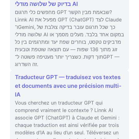
בדיוק של שלושה מודלי AI
מחפשים כלי תרגום GPT שבאמת מבין הקשר?
Linnk AI מפעיל את GPT (ChatGPT) לצד Claude
ו־Gemini, כך שכל תרגום עובר בדיקה צולבת של
שלושה מודלי AI במקום אחד בלבד. מעלים מסמך או
מדביקים טקסט, בוחרים שפת יעד ומתרגמים בין כל
זוג מתוך 136 שפות — עם תוצאה שוטפת וטבעית
תוך דקות. כשצריך יותר מעטיפה פשוטה ל־GPT —
זה השדרוג.
Traducteur GPT — traduisez vos textes
et documents avec une précision multi-
IA
Vous cherchez un traducteur GPT qui
comprend vraiment le contexte ? Linnk AI
associe GPT (ChatGPT) à Claude et Gemini :
chaque traduction est ainsi vérifiée par trois
modèles d’IA au lieu d’un seul. Téléversez un