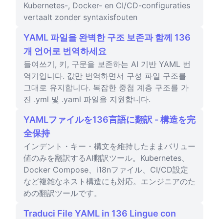
Kubernetes-, Docker- en CI/CD-configuraties
vertaalt zonder syntaxisfouten
YAML 파일을 완벽한 구조 보존과 함께 136
개 언어로 번역하세요
들여쓰기, 키, 구문을 보존하는 AI 기반 YAML 번
역기입니다. 값만 번역하면서 구성 파일 구조를
그대로 유지합니다. 복잡한 중첩 계층 구조를 가
진 .yml 및 .yaml 파일을 지원합니다.
YAMLファイルを136言語に翻訳 - 構造を完
全保持
インデント・キー・構文を維持したままバリュー
値のみを翻訳するAI翻訳ツール。Kubernetes、
Docker Compose、i18nファイル、CI/CD設定
など複雑なネスト構造にも対応。エンジニアのた
めの翻訳ツールです。
Traduci File YAML in 136 Lingue con