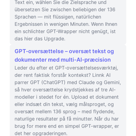
Text ein, wählen Sie die Zielsprache und
übersetzen Sie zwischen beliebigen der 136
Sprachen — mit flüssigen, natürlichen
Ergebnissen in wenigen Minuten. Wenn Ihnen
ein schlichter GPT-Wrapper nicht genügt, ist
das hier das Upgrade.
GPT-oversættelse – oversæt tekst og
dokumenter med multi-AI-præcision
Leder du efter et GPT-oversættelsesværktøj,
der rent faktisk forstår kontekst? Linnk AI
parrer GPT (ChatGPT) med Claude og Gemini,
så hver oversættelse krydstjekkes af tre AI-
modeller i stedet for én. Upload et dokument
eller indsæt din tekst, vælg målsproget, og
oversæt mellem 136 sprog – med flydende,
naturlige resultater på få minutter. Når du har
brug for mere end en simpel GPT-wrapper, er
det her opgraderingen.