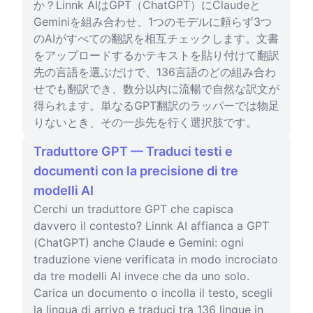
か？Linnk AIはGPT（ChatGPT）にClaudeと
Geminiを組み合わせ、1つのモデルに頼らず3つ
のAIがすべての翻訳を相互チェックします。文書
をアップロードするかテキストを貼り付けて翻訳
先の言語を選ぶだけで、136言語のどの組み合わ
せでも翻訳でき、数分以内に流暢で自然な訳文が
得られます。単なるGPT翻訳のラッパーでは物足
りないとき、その一歩先を行く選択肢です。
Traduttore GPT — Traduci testi e
documenti con la precisione di tre
modelli AI
Cerchi un traduttore GPT che capisca
davvero il contesto? Linnk AI affianca a GPT
(ChatGPT) anche Claude e Gemini: ogni
traduzione viene verificata in modo incrociato
da tre modelli AI invece che da uno solo.
Carica un documento o incolla il testo, scegli
la lingua di arrivo e traduci tra 136 lingue in