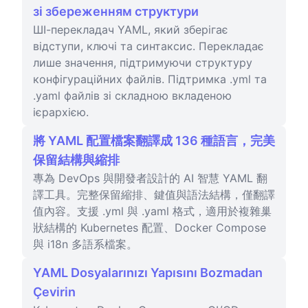
зі збереженням структури
ШІ-перекладач YAML, який зберігає
відступи, ключі та синтаксис. Перекладає
лише значення, підтримуючи структуру
конфігураційних файлів. Підтримка .yml та
.yaml файлів зі складною вкладеною
ієрархією.
將 YAML 配置檔案翻譯成 136 種語言，完美
保留結構與縮排
專為 DevOps 與開發者設計的 AI 智慧 YAML 翻
譯工具。完整保留縮排、鍵值與語法結構，僅翻譯
值內容。支援 .yml 與 .yaml 格式，適用於複雜巢
狀結構的 Kubernetes 配置、Docker Compose
與 i18n 多語系檔案。
YAML Dosyalarınızı Yapısını Bozmadan
Çevirin