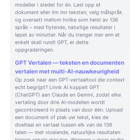
modeller i stedet for én. Last opp et
dokument eller lim inn teksten, velg målspråk
og oversett mellom hvilke som helst av 136
språk – med flytende, naturlige resultater i
løpet av minutter. Når du trenger mer enn et
enkelt skall rundt GPT, er dette
oppgraderingen.
GPT Vertalen — teksten en documenten
vertalen met multi-AI-nauwkeurigheid
Op zoek naar een GPT-vertaaltool die context
echt begrijpt? Linnk AI koppelt GPT
(ChatGPT) aan Claude en Gemini, zodat elke
vertaling door drie AI-modellen wordt
gecontroleerd in plaats van door één. Upload
een document of plak uw tekst, kies de
doeltaal en vertaal tussen elk van de 136
talen — met vloeiende, natuurlijke resultaten
binnen enkele minuten. Wanneer u meer nodig