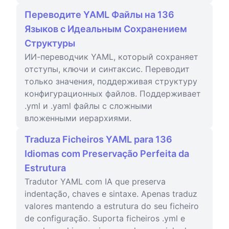
Переводите YAML Файлы на 136
Языков с Идеальным Сохранением
Структуры
ИИ-переводчик YAML, который сохраняет
отступы, ключи и синтаксис. Переводит
только значения, поддерживая структуру
конфигурационных файлов. Поддерживает
.yml и .yaml файлы с сложными
вложенными иерархиями.
Traduza Ficheiros YAML para 136
Idiomas com Preservação Perfeita da
Estrutura
Tradutor YAML com IA que preserva
indentação, chaves e sintaxe. Apenas traduz
valores mantendo a estrutura do seu ficheiro
de configuração. Suporta ficheiros .yml e