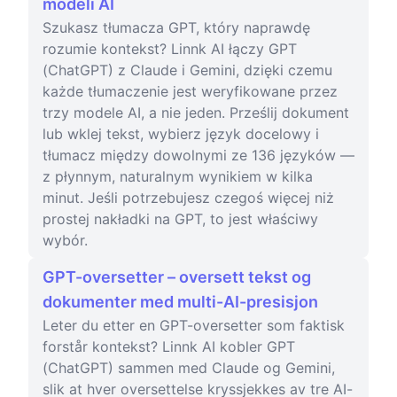
modeli AI
Szukasz tłumacza GPT, który naprawdę
rozumie kontekst? Linnk AI łączy GPT
(ChatGPT) z Claude i Gemini, dzięki czemu
każde tłumaczenie jest weryfikowane przez
trzy modele AI, a nie jeden. Prześlij dokument
lub wklej tekst, wybierz język docelowy i
tłumacz między dowolnymi ze 136 języków —
z płynnym, naturalnym wynikiem w kilka
minut. Jeśli potrzebujesz czegoś więcej niż
prostej nakładki na GPT, to jest właściwy
wybór.
GPT-oversetter – oversett tekst og
dokumenter med multi-AI-presisjon
Leter du etter en GPT-oversetter som faktisk
forstår kontekst? Linnk AI kobler GPT
(ChatGPT) sammen med Claude og Gemini,
slik at hver oversettelse kryssjekkes av tre AI-